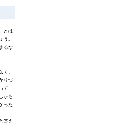
。とは
ょう。
するな
なく、
かりづ
って、
しかも
かった
と答え