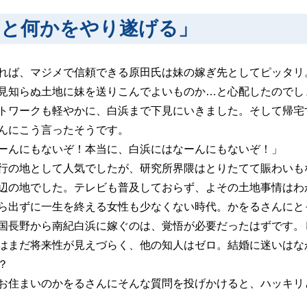
っと何かをやり遂げる」
れば、マジメで信頼できる原田氏は妹の嫁ぎ先としてピッタリ
見知らぬ土地に妹を送りこんでよいものか…と心配したのでし
トワークも軽やかに、白浜まで下見にいきました。そして帰宅
んにこう言ったそうです。
ーんにもないぞ！本当に、白浜にはなーんにもないぞ！」
行の地として人気でしたが、研究所界隈はとりたてて賑わいも
辺の地でした。テレビも普及しておらず、よその土地事情はわ
ら出ずに一生を終える女性も少なくない時代。かをるさんにと
国長野から南紀白浜に嫁ぐのは、覚悟が必要だったはずです。
はまだ将来性が見えづらく、他の知人はゼロ。結婚に迷いはな
？
お住まいのかをるさんにそんな質問を投げかけると、ハッキリ