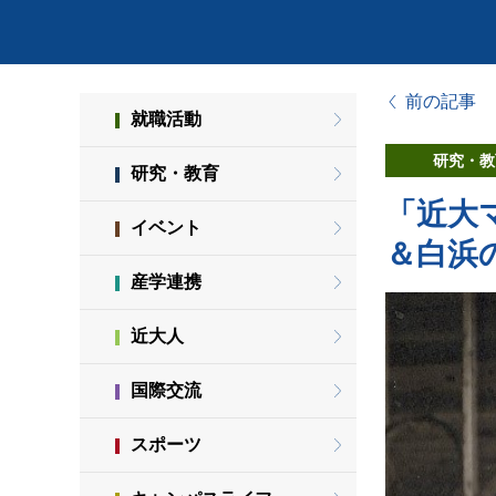
前の記事
就職活動
研究・教
研究・教育
「近大
イベント
＆白浜
産学連携
近大人
国際交流
スポーツ