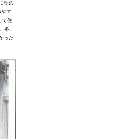
に朝の
べやす
して住
、冬、
かった