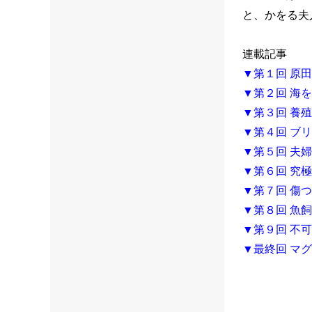
と、かをる夫
連載記事
▼第１回 原
▼第２回 海
▼第３回 養
▼第４回 ブ
▼第５回 夫
▼第６回 究
▼第７回 傷
▼第８回 魚
▼第９回 不
▼最終回 マ