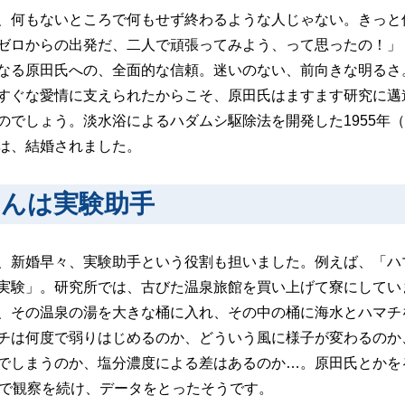
、何もないところで何もせず終わるような人じゃない。きっと
ゼロからの出発だ、二人で頑張ってみよう、って思ったの！」
なる原田氏への、全面的な信頼。迷いのない、前向きな明るさ
すぐな愛情に支えられたからこそ、原田氏はますます研究に邁
のでしょう。淡水浴によるハダムシ駆除法を開発した1955年（
は、結婚されました。
さんは実験助手
、新婚早々、実験助手という役割も担いました。例えば、「ハ
実験」。研究所では、古びた温泉旅館を買い上げて寮にしてい
、その温泉の湯を大きな桶に入れ、その中の桶に海水とハマチ
チは何度で弱りはじめるのか、どういう風に様子が変わるのか
でしまうのか、塩分濃度による差はあるのか…。原田氏とかを
代で観察を続け、データをとったそうです。