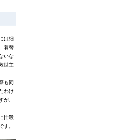
には細
。着替
ないな
救世主
寮も同
たわけ
すが、
に忙殺
です。