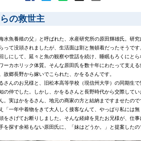
からの救世主
海水魚養殖の父」と呼ばれた、水産研究所の原田輝雄氏。研究
らって没頭されましたが、生活面は割と無頓着だったそうです
回しにして、延々と魚の観察や世話を続け、睡眠もろくにとら
ワーカホリック体質。そんな原田氏を数十年にわたって支える
。故郷長野から嫁いでこられた、かをるさんです。
るさんのお兄様と、旧松本高等学校（現信州大学）の同期生で
知の仲でした。しかし、かをるさんと長野時代から交際してい
ん。実はかをるさん、地元の商家の方と結納まですませたので
え「一年中着物をきて大人しく接客なんて、やっぱり私には無
頭をさげてお断りしました。そんな経緯を見たお兄様が、仕事
手を探す余裕もない原田氏に、「妹はどうか。」と提案したの