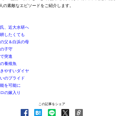
人の素敵なエピソードをご紹介します。
田氏、近大水研へ
を耕したくても
殖の父＆白浜の母
リの子守
婦で突進
極の養殖魚
つきやすいダイヤ
飼いのプライド
可能を可能に
グロの嫁入り
この記事をシェア