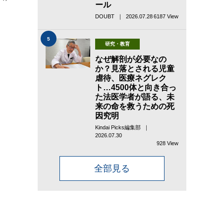
ール
DOUBT ｜ 2026.07.28
6187 View
5
研究・教育
なぜ解剖が必要なの
か？見落とされる児童
虐待、医療ネグレク
ト…4500体と向き合っ
た法医学者が語る、未
来の命を救うための死
因究明
Kindai Picks編集部 ｜
2026.07.30
928 View
全部見る