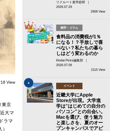
リクルート進学総研 ｜
2026.07.29
2908 View
3
雑学・コラム
食料品の消費税が1％
になる！？手放しで喜
べない？私たちの暮ら
しはどう変わるのか
Kindai Picks編集部 ｜
2026.07.09
2115 View
718 View
4
イベント
近畿大学にApple
Storeが出現。大学進
タ東京
学は“はじめての自分の
パソコン”との出会い。
、近大マ
Macを選び、使う魅力
ドラマ
と楽しさを、夏のオー
プンキャンパスでアピ
人）