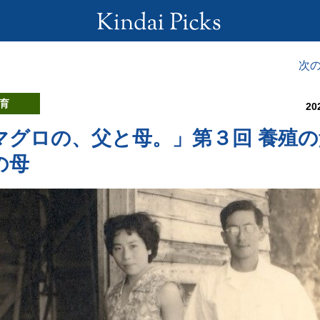
次
育
20
マグロの、父と母。」第３回 養殖の
の母