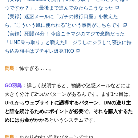
つですか？」、最後まで進んでみたらこうなった
【実録】迷惑メールに「ガチの銀行口座」を教えた
ら、“こういう風に使われる”という事例がこちらです
【実録】死闘74分！ 今度こそマジのマジで念願だった
「LINE乗っ取り」と戦えた!! ジラしにジラして寝技に持
ち込み相手はブチギレ爆発TKO
岡島
：怖すぎる……。
GO羽鳥
：詳しく説明すると、勧誘や迷惑メールなどには
大きく分けて2つのパターンがあるんです。まず1つ目は、
URLから
ウェブサイトに誘導するパターン
。
DMの送り主
と話を続けるためにポイントが必要で、それを購入するた
めにはお金がかかる
というシステムです。
岡島
：わかりやすい詐欺パターンですね……。