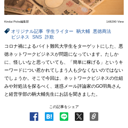
Kindai Picks編集部
148290 View
オリジナル記事
学生ライター
鞆大輔
悪徳商法
ビジネス
SNS
詐欺
コロナ禍によるバイト難民大学生をターゲットにした、悪
徳ネットワークビジネスが問題になっています。たしか
に、怪しいなと思っていても、「簡単に稼げる」というキ
ーワードについ惹かれてしまう人も少なくないのではない
でしょうか。そこで今回は、ネットワークビジネスの仕組
みや対処法を探るべく、迷惑メール評論家のGO羽鳥さん
と経営学部の鞆大輔先生にお話を聞きました。
この記事をシェア