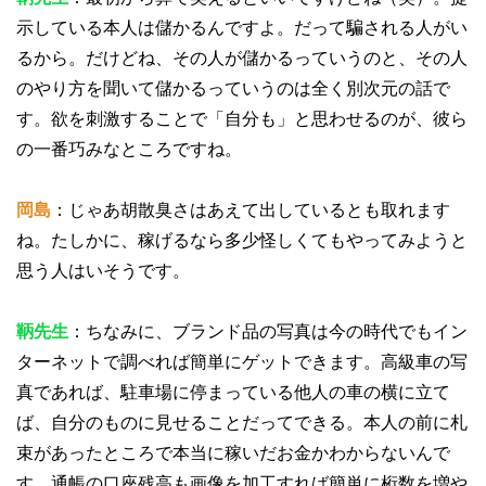
示している本人は儲かるんですよ。だって騙される人がい
るから。だけどね、その人が儲かるっていうのと、その人
のやり方を聞いて儲かるっていうのは全く別次元の話で
す。欲を刺激することで「自分も」と思わせるのが、彼ら
の一番巧みなところですね。
岡島
：じゃあ胡散臭さはあえて出しているとも取れます
ね。たしかに、稼げるなら多少怪しくてもやってみようと
思う人はいそうです。
鞆先生
：ちなみに、ブランド品の写真は今の時代でもイン
ターネットで調べれば簡単にゲットできます。高級車の写
真であれば、駐車場に停まっている他人の車の横に立て
ば、自分のものに見せることだってできる。本人の前に札
束があったところで本当に稼いだお金かわからないんで
す。通帳の口座残高も画像を加工すれば簡単に桁数を増や