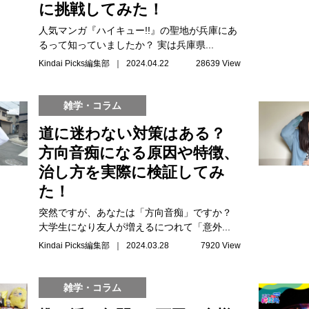
に挑戦してみた！
人気マンガ『ハイキュー!!』の聖地が兵庫にあ
るって知っていましたか？ 実は兵庫県...
Kindai Picks編集部 ｜ 2024.04.22
28639 View
雑学・コラム
道に迷わない対策はある？
方向音痴になる原因や特徴、
治し方を実際に検証してみ
た！
突然ですが、あなたは「方向音痴」ですか？
大学生になり友人が増えるにつれて「意外...
Kindai Picks編集部 ｜ 2024.03.28
7920 View
雑学・コラム