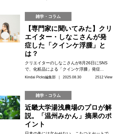
雑学・コラム
【専門家に聞いてみた】クリ
エイター・しなこさんが発
症した「クインケ浮腫」と
は？
クリエイターのしなこさんが8月26日にSNS
で、化粧品による「クインケ浮腫」発症...
Kindai Picks編集部 ｜ 2025.08.30
2512 View
雑学・コラム
近畿大学湯浅農場のプロが解
説。「温州みかん」摘果のポ
イント
日本の冬には欠かせない、こたつとセットで