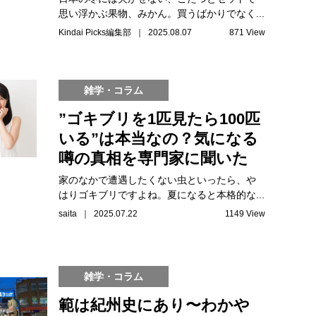
思い浮かぶ果物、みかん。買うばかりでなく...
Kindai Picks編集部 ｜ 2025.08.07
871 View
雑学・コラム
”ゴキブリを1匹見たら100匹
いる”は本当なの？気になる
噂の真相を専門家に聞いた
家のなかで遭遇したくない虫といったら、や
はりゴキブリですよね。夏になると本格的な...
saita ｜ 2025.07.22
1149 View
雑学・コラム
範は紀州史にあり〜わかや