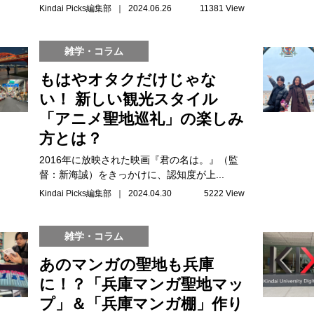
Kindai Picks編集部 ｜ 2024.06.26
11381 View
雑学・コラム
もはやオタクだけじゃな
い！ 新しい観光スタイル
「アニメ聖地巡礼」の楽しみ
方とは？
2016年に放映された映画『君の名は。』（監
督：新海誠）をきっかけに、認知度が上...
Kindai Picks編集部 ｜ 2024.04.30
5222 View
雑学・コラム
あのマンガの聖地も兵庫
に！？「兵庫マンガ聖地マッ
プ」＆「兵庫マンガ棚」作り