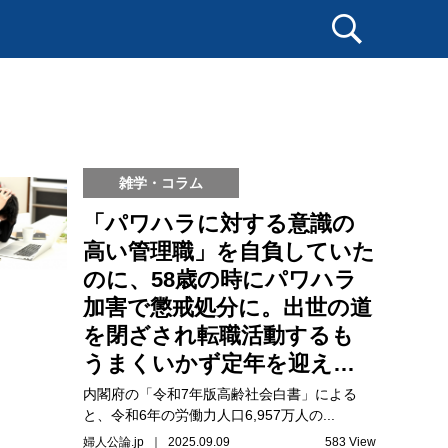
雑学・コラム
「パワハラに対する意識の
高い管理職」を自負していた
のに、58歳の時にパワハラ
加害で懲戒処分に。出世の道
を閉ざされ転職活動するも
うまくいかず定年を迎え…
内閣府の「令和7年版高齢社会白書」による
と、令和6年の労働力人口6,957万人の...
婦人公論.jp ｜ 2025.09.09
583 View