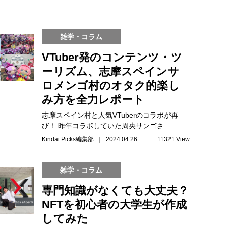
雑学・コラム
VTuber発のコンテンツ・ツ
ーリズム、志摩スペインサ
ロメンゴ村のオタク的楽し
み方を全力レポート
志摩スペイン村と人気VTuberのコラボが再
び！ 昨年コラボしていた周央サンゴさ...
Kindai Picks編集部 ｜ 2024.04.26
11321 View
雑学・コラム
専門知識がなくても大丈夫？
NFTを初心者の大学生が作成
してみた