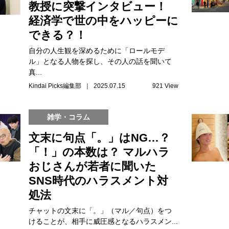
教授に突撃インタビュー！
経済学で世の中をハッピーに
できる？！
自分の人生観を深めるために「ロールモデ
ル」となる人物を探し、その人の話を聞いて
真...
Kindai Picks編集部 ｜ 2025.07.15
921 View
雑学・コラム
文末に句点「。」はNG…？
「！」の本数は？ マルハラ
おじさんが若者に聞いた
SNS時代のハラスメント対
処法
チャットの文末に「。」（マル／句点）をつ
けることが、相手に威圧感となるハラスメン...