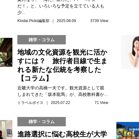
だ！」と、いろいろな予定を立てている人も
少...
Kindai Picks編集部 ｜ 2025.08.09
3739 View
雑学・コラム
地域の文化資源を観光に活か
すには？ 旅行者目線で生ま
れる新たな伝統を考察した
【コラム】
近畿大学の高橋一夫です。観光資源として親
しまれてきた「坂本龍馬」が、高校教科書か...
トラベルボイス ｜ 2025.07.22
71 View
雑学・コラム
進路選択に悩む高校生が大学