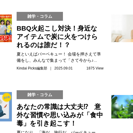
雑学・コラム
BBQ火起こし対決！身近な
アイテムで炭に火をつけら
れるのは誰だ！？
夏といえばバーベキュー！ 会場を押さえて準
備をし、みんなで集まって「さて今から♪...
Kindai Picks編集部 ｜ 2025.09.01
1875 View
雑学・コラム
あなたの常識は大丈夫⁉ 意
外な習慣や思い込みが「食中
毒」を引き起こす！
夏になり、「海だ、旅行だ、バーベキュー