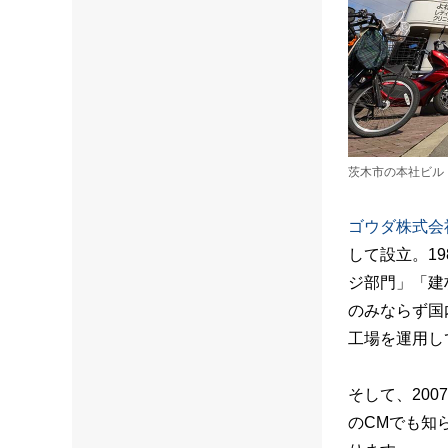
茨木市の本社ビル
ゴウダ株式会
して設立。1
ジ部門」「建
のみならず国
工場を運用し
そして、20
のCMでも知