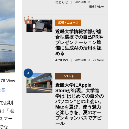
ねとらぼ ｜ 2026.08.03
5954 View
3
広報・ニュース
近畿大学情報学部が総
合型選抜での自己PRや
プレゼンテーション準
備に生成AIの活用を認
める
47NEWS ｜ 2026.08.07
77 View
4
イベント
776 View
近畿大学にApple
社長
Storeが出現。大学進
学は“はじめての自分の
パソコン”との出会い。
でお馴
Macを選び、使う魅力
社は「地
と楽しさを、夏のオー
プンキャンパスでアピ
スマー
ール
でな