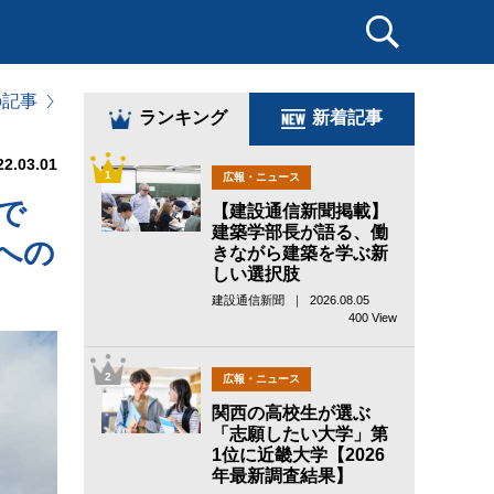
の記事
ランキング
新着記事
22.03.01
1
広報・ニュース
で
【建設通信新聞掲載】
建築学部長が語る、働
への
きながら建築を学ぶ新
しい選択肢
建設通信新聞 ｜ 2026.08.05
400 View
2
広報・ニュース
関西の高校生が選ぶ
「志願したい大学」第
1位に近畿大学【2026
年最新調査結果】