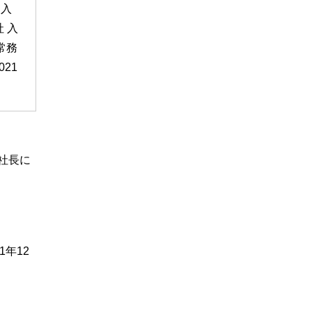
）入
 入
常務
21
く社長に
年12