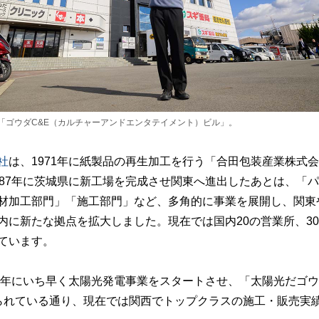
「ゴウダC&E（カルチャーアンドエンタテイメント）ビル」。
社
は、1971年に紙製品の再生加工を行う「合田包装産業株式
987年に茨城県に新工場を完成させ関東へ進出したあとは、「
材加工部門」「施工部門」など、多角的に事業を展開し、関東
内に新たな拠点を拡大しました。現在では国内20の営業所、3
ています。
07年にいち早く太陽光発電事業をスタートさせ、「太陽光だゴウ
られている通り、現在では関西でトップクラスの施工・販売実