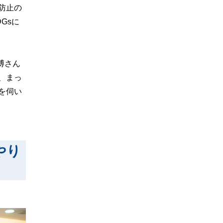
防止の
Gsに
博さん
、まっ
を伺い
やり