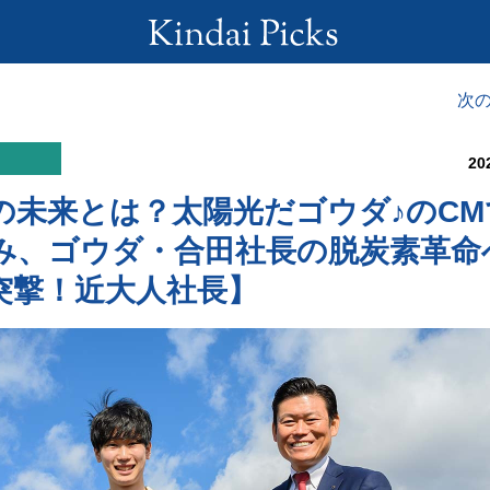
次
20
の未来とは？太陽光だゴウダ♪のCM
み、ゴウダ・合田社長の脱炭素革命
突撃！近大人社長】