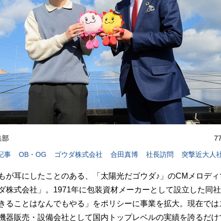
編集部
7
記事
OB・OG
ゴウダ株式会社
合田真博
社長訪問
突撃近大人
もが耳にしたことのある、「太陽光だゴウダ♪」のCMメロディ
ダ株式会社」。1971年に包装資材メーカーとして設立した同
きることはなんでもやる」をポリシーに事業を拡大。現在では
機器販売・設備会社として国内トップレベルの実績を誇るだけ