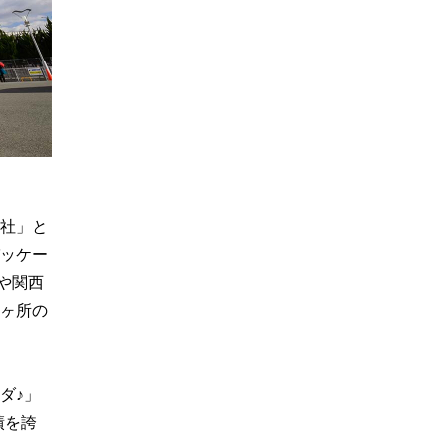
会社」と
パッケー
や関西
0ヶ所の
ダ♪」
績を誇