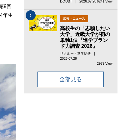
DOUBT ｜ 2026.07.28
6241 View
第9回
4年生
5
広報・ニュース
高校生の「志願したい
大学」近畿大学が初の
単独1位『進学ブラン
ド力調査 2026』
リクルート進学総研 ｜
2026.07.29
2979 View
全部見る