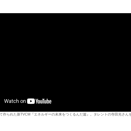
して作られた新TVCM『エネルギーの未来をつくるんだ篇』。タレントの寺田光さん