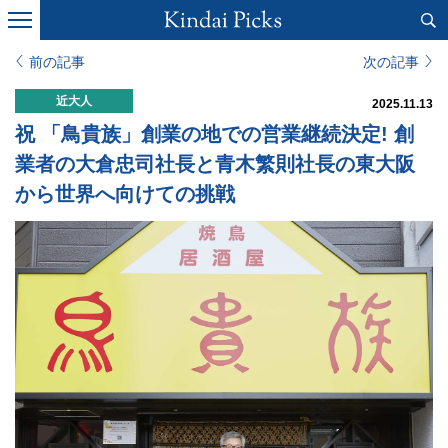
前の記事
次の記事
近大人
2025.11.13
祝 「鳥貴族」創業の地での営業継続決定! 創
業者の大倉忠司社長と青木繁則社長の東大阪
から世界へ向けての挑戦