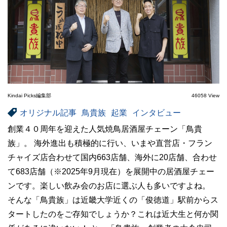
Kindai Picks編集部
46058 View
オリジナル記事
鳥貴族
起業
インタビュー
創業４０周年を迎えた人気焼鳥居酒屋チェーン「鳥貴
族」。 海外進出も積極的に行い、いまや直営店・フラン
チャイズ店合わせて国内663店舗、海外に20店舗、合わせ
て683店舗（※2025年9月現在）を展開中の居酒屋チェー
ンです。楽しい飲み会のお店に選ぶ人も多いですよね。
そんな「鳥貴族」は近畿大学近くの「俊徳道」駅前からス
タートしたのをご存知でしょうか？これは近大生と何か関