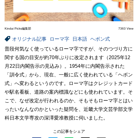
Kindai Picks編集部
7363 View
オリジナル記事
ローマ字
日本語
ヘボン式
普段何気なく使っているローマ字ですが、そのつづり方に
関する国の目安が約70年ぶりに改定されます（2025年12
月22日内閣告示の見込み）。1954年に内閣告示された
「訓令式」から、現在、一般に広く使われている「ヘボン
式」へ変わるというのです。ローマ字はクレジットカード
や駅名看板、道路の案内標識などにも使われています。そ
こで、なぜ改定が行われるのか、そもそもローマ字とはい
ったいなんなのかといった疑問を、近畿大学文芸学部文学
科日本文学専攻の深澤愛准教授に伺いました。
この記事をシェア