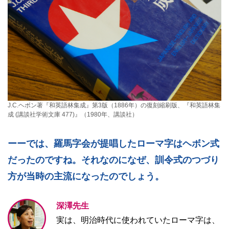
J.C.ヘボン著『和英語林集成』第3版（1886年）の復刻縮刷版、『和英語林集
成 (講談社学術文庫 477)』（1980年、講談社）
ーーでは、羅馬字会が提唱したローマ字はヘボン式
だったのですね。それなのになぜ、訓令式のつづり
方が当時の主流になったのでしょう。
深澤先生
実は、明治時代に使われていたローマ字は、