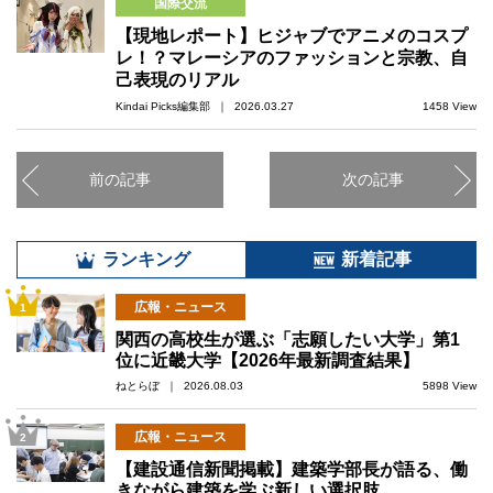
国際交流
【現地レポート】ヒジャブでアニメのコスプ
レ！？マレーシアのファッションと宗教、自
己表現のリアル
Kindai Picks編集部 ｜ 2026.03.27
1458 View
前の記事
次の記事
ランキング
新着記事
広報・ニュース
1
関西の高校生が選ぶ「志願したい大学」第1
位に近畿大学【2026年最新調査結果】
ねとらぼ ｜ 2026.08.03
5898 View
広報・ニュース
2
【建設通信新聞掲載】建築学部長が語る、働
きながら建築を学ぶ新しい選択肢