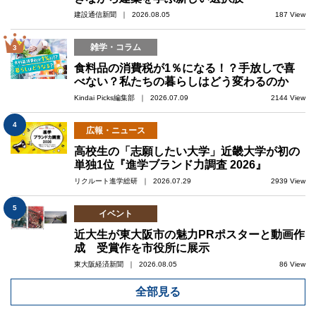
建設通信新聞 ｜ 2026.08.05
187 View
雑学・コラム
3
食料品の消費税が1％になる！？手放しで喜
べない？私たちの暮らしはどう変わるのか
Kindai Picks編集部 ｜ 2026.07.09
2144 View
4
広報・ニュース
高校生の「志願したい大学」近畿大学が初の
単独1位『進学ブランド力調査 2026』
リクルート進学総研 ｜ 2026.07.29
2939 View
5
イベント
近大生が東大阪市の魅力PRポスターと動画作
成 受賞作を市役所に展示
東大阪経済新聞 ｜ 2026.08.05
86 View
全部見る