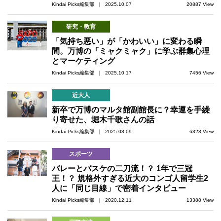
Kindai Picks編集部 ｜ 2025.10.07
20887 View
研究・教育
「気持ち悪い」が「かわいい」に変わる瞬
間。万博の「ミャクミャク」に学ぶ群集心理
とマーケティング
Kindai Picks編集部 ｜ 2025.10.17
7456 View
近大人
新卒で万博のマルタ館副館長に？幸運を手繰
り寄せた、堀木千歌さんの話
Kindai Picks編集部 ｜ 2025.08.09
6328 View
スポーツ
バレーとバスケの二刀流！？ 1年で三冠
王！？ 規格外すぎる近大のコンゴ人留学生2
人に「同じ目線」で密着インタビュー
Kindai Picks編集部 ｜ 2020.12.11
13388 View