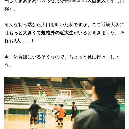
画してまあまあバズらせた身長186cmの
大型新人
です（自
称）。
そんな初っ端から大口を叩いた私ですが、ここ近畿大学に
は
もっと大きくて規格外の近大生
がいると聞きました。そ
れも
2人……！
今、体育館にいるそうなので、ちょっと見に行きましょ
う。