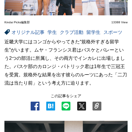
Kindai Picks編集部
13388 View
オリジナル記事
学生
クラブ活動
留学生
スポーツ
近畿大学にはコンゴからやってきた“規格外すぎる留学
生”がいます。ムヤ・フランシス君はバスケとバレーとい
う2つの部活に所属し、その両方でインカレに出場しまし
た。バスケ部のカロンジ・パトリック君は1年生で三冠王
を受賞。規格外な結果を出す彼らのルーツにあった「二刀
流は当たり前」という考え方に迫ります。
この記事をシェア