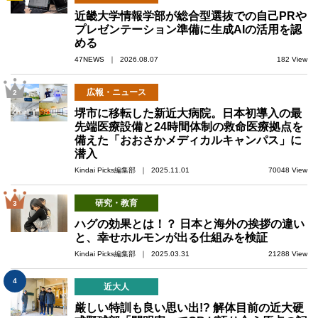
近畿大学情報学部が総合型選抜での自己PRや
プレゼンテーション準備に生成AIの活用を認
める
47NEWS ｜ 2026.08.07
182 View
広報・ニュース
2
堺市に移転した新近大病院。日本初導入の最
先端医療設備と24時間体制の救命医療拠点を
備えた「おおさかメディカルキャンパス」に
潜入
Kindai Picks編集部 ｜ 2025.11.01
70048 View
研究・教育
3
ハグの効果とは！？ 日本と海外の挨拶の違い
と、幸せホルモンが出る仕組みを検証
Kindai Picks編集部 ｜ 2025.03.31
21288 View
4
近大人
厳しい特訓も良い思い出!? 解体目前の近大硬