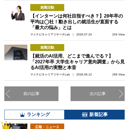
就職活動
【インターンは何社目指すべき？】28年卒の
平均は◯社！動き出しの就活生が直面する
「最大の悩み」とは
マイナビキャリアリサーチLab ｜ 2026.07.24
204 View
就職活動
【就活のAI活用、どこまで進んでる？】
「2027年卒 大学生キャリア意向調査」から見
るAI活用の実態と本音
マイナビキャリアリサーチLab ｜ 2026.06.12
266 View
前の記事
次の記事
ランキング
新着記事
広報・ニュース
1