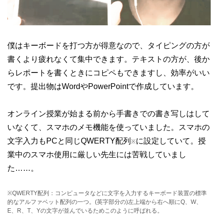
僕はキーボードを打つ方が得意なので、タイピングの方が
書くより疲れなくて集中できます。テキストの方が、後か
らレポートを書くときにコピペもできますし、効率がいい
です。提出物はWordやPowerPointで作成しています。
オンライン授業が始まる前から手書きでの書き写しはして
いなくて、スマホのメモ機能を使っていました。スマホの
文字入力もPCと同じQWERTY配列
に設定していて。授
※
業中のスマホ使用に厳しい先生には苦戦していまし
た……。
※QWERTY配列：コンピュータなどに文字を入力するキーボード装置の標準
的なアルファベット配列の一つ。(英字部分の)左上端から右へ順にQ、W、
E、R、T、Yの文字が並んでいるためこのように呼ばれる。