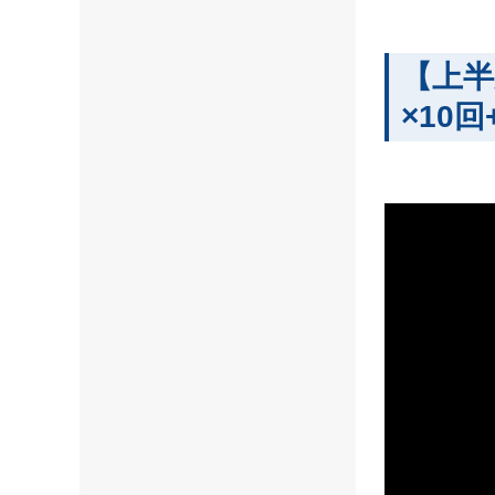
【上
×10回