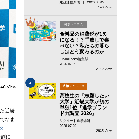
建設通信新聞 ｜ 2026.08.05
140 View
3
雑学・コラム
食料品の消費税が1％
になる！？手放しで喜
べない？私たちの暮ら
しはどう変わるのか
Kindai Picks編集部 ｜
2026.07.09
2142 View
4
446 View
広報・ニュース
高校生の「志願したい
大学」近畿大学が初の
単独1位『進学ブラン
めた近畿
ド力調査 2026』
粛でなま
リクルート進学総研 ｜
2026.07.29
ター
2935 View
分割に