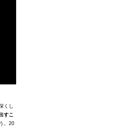
深くし
出すこ
。20