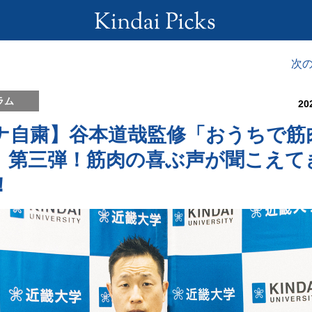
次
ラム
20
ナ自粛】谷本道哉監修「おうちで筋
」第三弾！筋肉の喜ぶ声が聞こえて
！