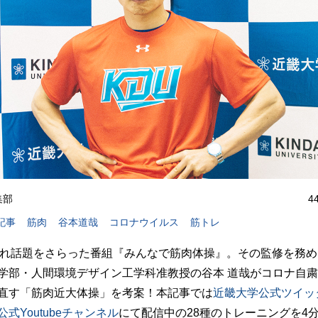
編集部
4
記事
筋肉
谷本道哉
コロナウイルス
筋トレ
され話題をさらった番組『みんなで筋肉体操』。その監修を務
学部・人間環境デザイン工学科准教授の谷本 道哉がコロナ自
直す「筋肉近大体操」を考案！本記事では
近畿大学公式ツイッ
式Youtubeチャンネル
にて配信中の28種のトレーニングを4