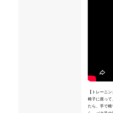
【トレーニン
椅子に座って
たら、手で椅