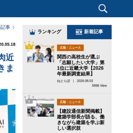
の記事
ランキング
新着記事
20.05.18
1
広報・ニュース
肉近
関西の高校生が選ぶ
「志願したい大学」第
きま
1位に近畿大学【2026
年最新調査結果】
ねとらぼ ｜ 2026.08.03
5896 View
2
広報・ニュース
【建設通信新聞掲載】
建築学部長が語る、働
きながら建築を学ぶ新
しい選択肢