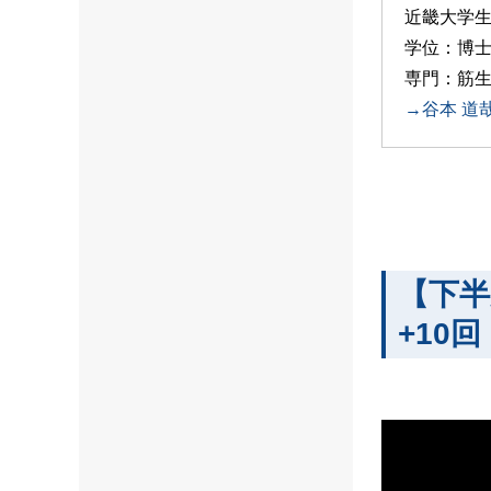
近畿大学生
学位：博
専門：筋
→谷本 道
【下半
+10回