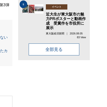
第3弾
5
イベント
近大生が東大阪市の魅
力PRポスターと動画作
成 受賞作を市役所に
展示
東大阪経済新聞 ｜ 2026.08.05
ない
83 View
全部見る
たカ