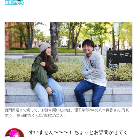
西門周辺まで戻って、お話を聞いたのは、理工学部2年の八木爽香さん(写真
左)と、奥田航希くん(写真右)の二人。
すいません〜〜〜！ ちょっとお話聞かせてく