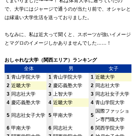
てまいりました〜〜〜！ 私は体育大学に通っていたの
で、大学にはジャージで通うのが当たり前で、オシャレと
は縁遠い大学生活を送っておりました。
ちなみに、私は近大って聞くと、スポーツが強いイメージ
とマグロのイメージしかありませんでした……！
おしゃれな大学（関西エリア）ランキング
全体
男
女子
1
青山学院大学
1
青山学院大学
1
近畿大学
2
近畿大学
2
慶応義塾大学
2
同志社大学
3
同志社大学
3
上智大学
3
同志社女子大学
4
慶応義塾大学
4
近畿大学
4
青山学院大学
国際ファッショ
5
同志社女子大学
5
甲南大学
5
ン専門職大学
6
甲南大学
6
同志社大
6
関西学院大学