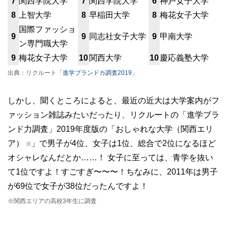
7
関西学院大学
7
関西学院大学
6
神戸女子大学
8
上智大学
8
早稲田大学
8
梅花女子大学
国際ファッショ
9
9
同志社女子大学
9
甲南大学
ン専門職大学
9
梅花女子大学
10
関西大学
10
慶応義塾大学
出典：リクルート「
進学ブランドカ調査2019
」
しかし、聞くところによると、最近の近大は大学案内がフ
ァッション雑誌みたいだったり、リクルートの「進学ブラ
ンド力調査」2019年度版の「おしゃれな大学（関西エリ
ア）
」で男子が4位、女子は1位、総合で2位になるほど
※
オシャレなんだとか……！ 女子に至っては、青学を抜い
て1位ですよ！すごすぎ〜〜〜！ちなみに、2011年は男子
が69位で女子が38位だったんですよ！
※関西エリアの高校3年生に調査