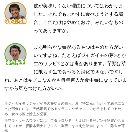
皮が美味しくない理由についてはわかりま
した。それでもむかずに食べようとする場
合、これだけはやめておけ、みたいなもの
ってありますか。
まあ明らかな毒があるやつはやめた方がい
いですよね。たとえばジャガイモの芽
とか
※
生のワラビ
とかは毒があります。芋類は芽
※
に限らず生で食べると消化できないですし
ね。あとはキノコなんかも毎年何人か食中毒になっていま
すから気をつけた方がいい。
※ジャガイモ：ジャガイモの芽や目の根元、皮（特に光が当たって緑色にな
った部分）には、天然毒素であるソラニンやチャコニンが含まれているた
め、食べる際は除去が必要
※ワラビ：生のワラビには「プタキロシド」とよばれる発ガン性物質が含ま
れているが、炭酸水素ナトリウム（重曹）を加えた熱湯によって、除去が可
能