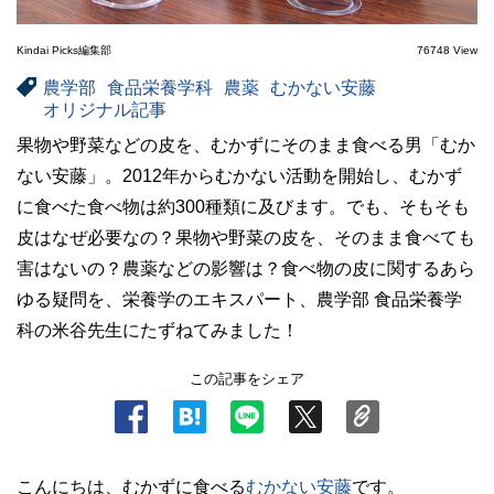
Kindai Picks編集部
76748 View
農学部
食品栄養学科
農薬
むかない安藤
オリジナル記事
果物や野菜などの皮を、むかずにそのまま食べる男「むか
ない安藤」。2012年からむかない活動を開始し、むかず
に食べた食べ物は約300種類に及びます。でも、そもそも
皮はなぜ必要なの？果物や野菜の皮を、そのまま食べても
害はないの？農薬などの影響は？食べ物の皮に関するあら
ゆる疑問を、栄養学のエキスパート、農学部 食品栄養学
科の米谷先生にたずねてみました！
この記事をシェア
こんにちは、むかずに食べる
むかない安藤
です。