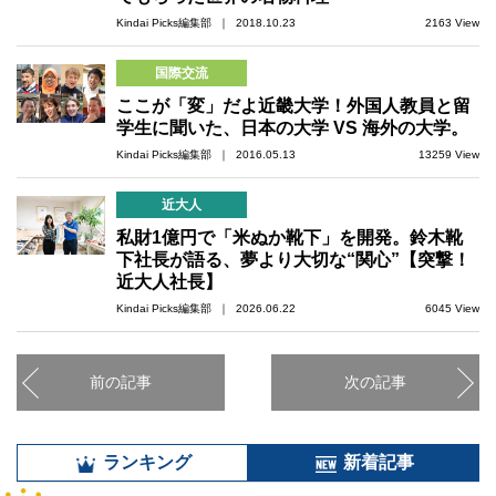
Kindai Picks編集部 ｜ 2018.10.23
2163 View
国際交流
ここが「変」だよ近畿大学！外国人教員と留
学生に聞いた、日本の大学 VS 海外の大学。
Kindai Picks編集部 ｜ 2016.05.13
13259 View
近大人
私財1億円で「米ぬか靴下」を開発。鈴木靴
下社長が語る、夢より大切な“関心”【突撃！
近大人社長】
Kindai Picks編集部 ｜ 2026.06.22
6045 View
前の記事
次の記事
ランキング
新着記事