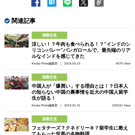
関連記事
国際交流
涼しい！？牛肉も食べられる！？”インドのシ
リコンバレー”バンガロールで、最先端のリア
ルなインドを感じてきた
Kindai Picks編集部 ｜ 2019.04.15
4076 View
国際交流
中国人が「爆買い」する理由とは！？日本人
の知らない中国の裏事情を近大の中国人留学
生が語る！
Kindai Picks編集部 ｜ 2019.01.31
192041 View
国際交流
フェタチーズ？クネドリーキ？留学生に教え
てもらった世界の名物料理