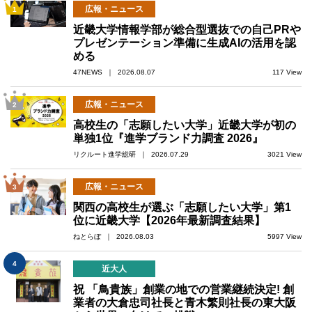
広報・ニュース
1
近畿大学情報学部が総合型選抜での自己PRや
プレゼンテーション準備に生成AIの活用を認
める
47NEWS ｜ 2026.08.07
117 View
広報・ニュース
2
高校生の「志願したい大学」近畿大学が初の
単独1位『進学ブランド力調査 2026』
リクルート進学総研 ｜ 2026.07.29
3021 View
広報・ニュース
3
関西の高校生が選ぶ「志願したい大学」第1
位に近畿大学【2026年最新調査結果】
ねとらぼ ｜ 2026.08.03
5997 View
4
近大人
祝 「鳥貴族」創業の地での営業継続決定! 創
業者の大倉忠司社長と青木繁則社長の東大阪