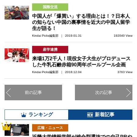
国際交流
中国人が「爆買い」する理由とは！？日本人
の知らない中国の裏事情を近大の中国人留学
生が語る！
Kindai Picks編集部 ｜ 2019.01.31
192040 View
産学連携
来場1万2千人！現役女子大生がプロデュース
した牛乳石鹸赤箱90周年ボールプール企画
Kindai Picks編集部 ｜ 2018.12.04
3763 View
前の記事
次の記事
ランキング
新着記事
広報・ニュース
1
近畿大学情報学部が総合型選抜での自己PRや