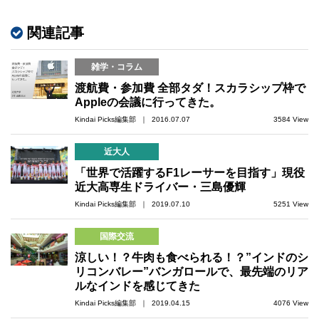
関連記事
雑学・コラム
渡航費・参加費 全部タダ！スカラシップ枠で
Appleの会議に行ってきた。
Kindai Picks編集部 ｜ 2016.07.07
3584 View
近大人
「世界で活躍するF1レーサーを目指す」現役
近大高専生ドライバー・三島優輝
Kindai Picks編集部 ｜ 2019.07.10
5251 View
国際交流
涼しい！？牛肉も食べられる！？”インドのシ
リコンバレー”バンガロールで、最先端のリア
ルなインドを感じてきた
Kindai Picks編集部 ｜ 2019.04.15
4076 View