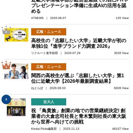
プレゼンテーション準備に生成AIの活用を認
める
47NEWS ｜ 2026.08.07
135 View
広報・ニュース
2
高校生の「志願したい大学」近畿大学が初の
単独1位『進学ブランド力調査 2026』
リクルート進学総研 ｜ 2026.07.29
3028 View
広報・ニュース
3
関西の高校生が選ぶ「志願したい大学」第1
位に近畿大学【2026年最新調査結果】
ねとらぼ ｜ 2026.08.03
6009 View
4
近大人
祝 「鳥貴族」創業の地での営業継続決定! 創
業者の大倉忠司社長と青木繁則社長の東大阪
から世界へ向けての挑戦
Kindai Picks編集部 ｜ 2025.11.13
46107 View