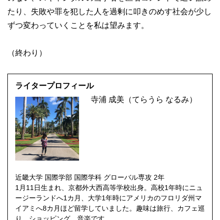
たり、失敗や罪を犯した人を過剰に叩きのめす社会が少し
ずつ変わっていくことを私は望みます。
（終わり）
ライタープロフィール
寺浦 成美（てらうら なるみ）
近畿大学 国際学部 国際学科 グローバル専攻 2年
1月11日生まれ、京都外大西高等学校出身。高校1年時にニュ
ージーランドへ1カ月、大学1年時にアメリカのフロリダ州マ
イアミへ8カ月ほど留学していました。趣味は旅行、カフェ巡
り、ショッピング、音楽です。