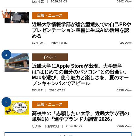
ねとらぼ ｜ 2026.08.03
5942 View
広報・ニュース
3
近畿大学情報学部が総合型選抜での自己PRや
プレゼンテーション準備に生成AIの活用を認
める
47NEWS ｜ 2026.08.07
45 View
4
イベント
近畿大学にApple Storeが出現。大学進学
は“はじめての自分のパソコン”との出会い。
Macを選び、使う魅力と楽しさを、夏のオー
プンキャンパスでアピール
DOUBT ｜ 2026.07.28
6238 View
5
広報・ニュース
高校生の「志願したい大学」近畿大学が初の
単独1位『進学ブランド力調査 2026』
リクルート進学総研 ｜ 2026.07.29
2966 View