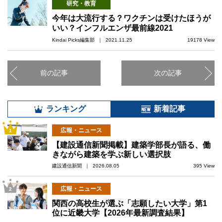
研究・教育
今年は大流行する？ワクチンは受けたほうが
いい？インフルエンザ最前線2021
Kindai Picks編集部 ｜ 2021.11.25
19178 View
前の記事
次の記事
ランキング
新着記事
広報・ニュース
1
【建設通信新聞掲載】建築学部長が語る、働
きながら建築を学ぶ新しい選択肢
建設通信新聞 ｜ 2026.08.05
395 View
広報・ニュース
2
関西の高校生が選ぶ「志願したい大学」第1
位に近畿大学【2026年最新調査結果】