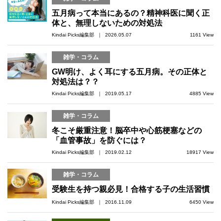
五月病って本当にあるの？精神科医に聞く正
体と、無理しないための対処法
Kindai Picks編集部 ｜ 2026.05.07
1161 View
雑学・コラム
GW明け、よく耳にする五月病。その正体と
対処法は？？
Kindai Picks編集部 ｜ 2019.05.17
4885 View
雑学・コラム
冬こそ厳重注意！脳卒中や心筋梗塞などの
「血管事故」を防ぐには？
Kindai Picks編集部 ｜ 2019.02.12
18917 View
雑学・コラム
受験生を持つ親必見！合格する子の生活習慣
Kindai Picks編集部 ｜ 2016.11.09
6450 View