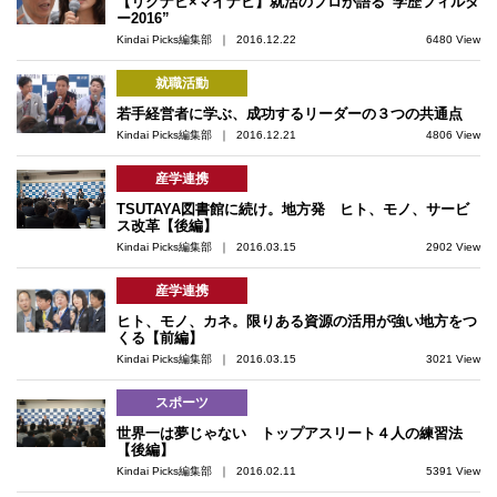
【リクナビ×マイナビ】就活のプロが語る“学歴フィルタ
ー2016”
Kindai Picks編集部 ｜ 2016.12.22
6480 View
就職活動
若手経営者に学ぶ、成功するリーダーの３つの共通点
Kindai Picks編集部 ｜ 2016.12.21
4806 View
産学連携
TSUTAYA図書館に続け。地方発 ヒト、モノ、サービ
ス改革【後編】
Kindai Picks編集部 ｜ 2016.03.15
2902 View
産学連携
ヒト、モノ、カネ。限りある資源の活用が強い地方をつ
くる【前編】
Kindai Picks編集部 ｜ 2016.03.15
3021 View
スポーツ
世界一は夢じゃない トップアスリート４人の練習法
【後編】
Kindai Picks編集部 ｜ 2016.02.11
5391 View