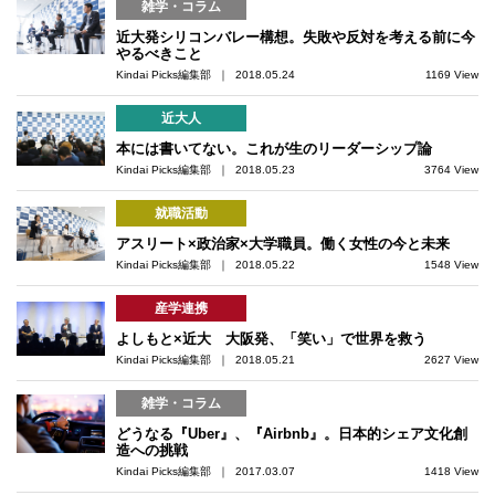
雑学・コラム
近大発シリコンバレー構想。失敗や反対を考える前に今
やるべきこと
Kindai Picks編集部 ｜ 2018.05.24
1169 View
近大人
本には書いてない。これが生のリーダーシップ論
Kindai Picks編集部 ｜ 2018.05.23
3764 View
就職活動
アスリート×政治家×大学職員。働く女性の今と未来
Kindai Picks編集部 ｜ 2018.05.22
1548 View
産学連携
よしもと×近大 大阪発、「笑い」で世界を救う
Kindai Picks編集部 ｜ 2018.05.21
2627 View
雑学・コラム
どうなる『Uber』、『Airbnb』。日本的シェア文化創
造への挑戦
Kindai Picks編集部 ｜ 2017.03.07
1418 View