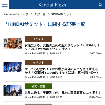
Kindai Picks トップ
タグ一覧
KINDAIサミット
「KINDAIサミット」に関する記事一覧
イベント
女性による、女性のための近大サミット『KINDAI サミ
ット2018 woman of K』に潜入！
Kindai Picks編集部 ｜ 2019.01.21
3637 View
イベント
やってみなはれ！その行動が自分の人生をどう変える
か？「KINDAI studentサミット2018」第一部レポート
Kindai Picks編集部 ｜ 2019.01.21
2089 View
研究・教育
世界に誇る「早慶近」が、日本の高等教育をぶっ壊す！
Kindai Picks編集部 ｜ 2018.05.25
16374 View