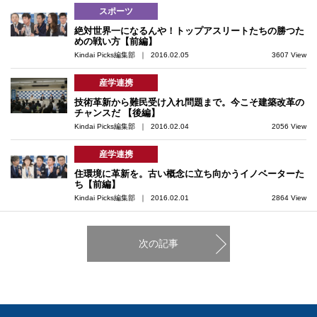
スポーツ
絶対世界一になるんや！トップアスリートたちの勝つた
めの戦い方【前編】
Kindai Picks編集部 ｜ 2016.02.05
3607 View
産学連携
技術革新から難民受け入れ問題まで。今こそ建築改革の
チャンスだ 【後編】
Kindai Picks編集部 ｜ 2016.02.04
2056 View
産学連携
住環境に革新を。古い概念に立ち向かうイノベーターた
ち【前編】
Kindai Picks編集部 ｜ 2016.02.01
2864 View
次の記事