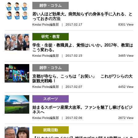
雑学・コラム
若い人ほど効果大。病気知らずの身体を手に入れる、と
っておきの方法
Kindai Picks編集部 ｜ 2017.02.17
8301 View
研究・教育
学生・生徒・教職員よ、覚悟はいいか。2017年、教室は
こう変わる。
Kindai Picks編集部 ｜ 2017.02.15
3465 View
雑学・コラム
京都が寺なら、こっちは「お笑い」 これがワシらの大
阪観光戦略！
Kindai Picks編集部 ｜ 2017.02.07
4452 View
スポーツ
始まるスポーツ産業大改革。ファンを魅了し稼げるビジ
ネスへ
Kindai Picks編集部 ｜ 2017.02.06
2672 View
就職活動