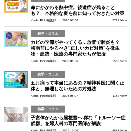
命にかかわる熱中症。後遺症が残ること
も？ 本格的な夏を前に知っておきたい対策
Kindai Picks編集部 ｜ 2026.07.08
2791 View
雑学・コラム
カビの季節がやってくる…放置で肺炎も？
梅雨前にやるべき“正しいカビ対策”を微生
物・建築・医療の専門家たちが伝授
Kindai Picks編集部 ｜ 2026.05.26
1559 View
雑学・コラム
五月病って本当にあるの？精神科医に聞く正
体と、無理しないための対処法
Kindai Picks編集部 ｜ 2026.05.07
1158 View
雑学・コラム
子宮体がんから脳梗塞へ 稀な「トルーソー症
候群」を婦人科の専門医師が解説
Kindai Picks編集部 ｜ 2025.10.09
8888 View