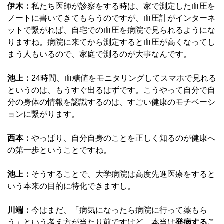
伊木：
私たち医師が診察をする時は、家で測定した血圧を
ノートに書いてきてもらうのですが、血圧計がインターネ
ットで繋がれば、自宅での血圧を病院で見られるようにな
りますね。病院に来てから測定すると血圧が高くなってし
まう人もいるので、家庭で測るのが大事なんです。
池上：
24時間、血糖値をモニタリングしてスマホで見れる
というのは、もうすぐ出るはずです。こうやって自分で自
分の身体の情報を認識するのは、すごい健康のモチベーシ
ョンに繋がります。
西本：
やっぱり、自分自身のことを正しく知るのが健康へ
の第一歩ということですね。
池上：
そうすることで、大学病院は高度先進医療をすると
いう本来の目的に特化できますし。
川端：
今はまだ、「病気になったら病院に行って薬もら
う」という考え方が当たり前ですけど、本当は
発病するこ