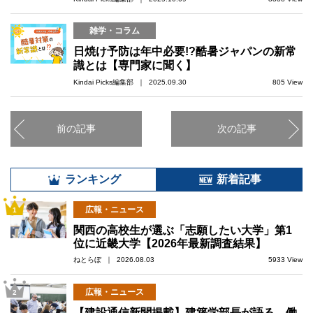
雑学・コラム
日焼け予防は年中必要!?酷暑ジャパンの新常
識とは【専門家に聞く】
Kindai Picks編集部 ｜ 2025.09.30
805 View
前の記事
次の記事
ランキング
新着記事
広報・ニュース
1
関西の高校生が選ぶ「志願したい大学」第1
位に近畿大学【2026年最新調査結果】
ねとらぼ ｜ 2026.08.03
5933 View
広報・ニュース
2
【建設通信新聞掲載】建築学部長が語る、働