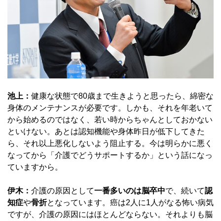
池上：
健康な状態で80歳まで生きようと思ったら、綿密な
身体のメンテナンスが必要です。しかも、それを年老いて
から始めるのではなく、若い時からちゃんとしておかない
といけない。あとは認知機能や身体昨日が低下してきた
ら、それ以上悪化しないよう阻止する。今は明らかに悪く
なってから「介護でどうサポートするか」という話になっ
ていますから。
伊木：
介護の原因として
一番多いのは脳卒中
で、続いて
認
知症
や
骨折
となっています。癌は2人に1人がなる怖い病気
ですが、介護の原因にはほとんどならない。それよりも脳