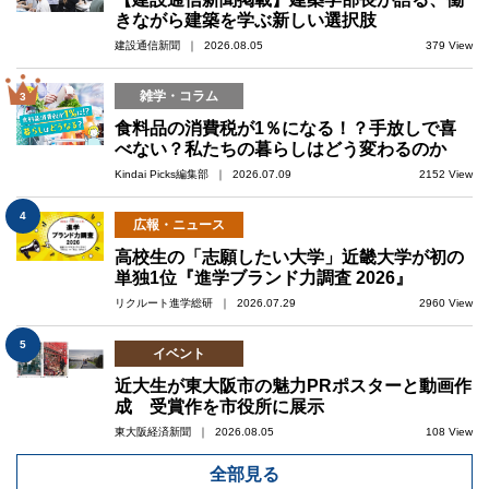
きながら建築を学ぶ新しい選択肢
建設通信新聞 ｜ 2026.08.05
379 View
雑学・コラム
3
食料品の消費税が1％になる！？手放しで喜
べない？私たちの暮らしはどう変わるのか
Kindai Picks編集部 ｜ 2026.07.09
2152 View
4
広報・ニュース
高校生の「志願したい大学」近畿大学が初の
単独1位『進学ブランド力調査 2026』
リクルート進学総研 ｜ 2026.07.29
2960 View
5
イベント
近大生が東大阪市の魅力PRポスターと動画作
成 受賞作を市役所に展示
東大阪経済新聞 ｜ 2026.08.05
108 View
全部見る