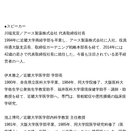
●スピーカー
川端克宜／アース製薬株式会社 代表取締役社長
1994年に近畿大学商経学部を卒業し、アース製薬株式会社に入社。役員
待遇大阪支店長、取締役ガーデニング戦略本部長を経て、2014年には
42歳の若さで代表取締役社長に就任した。今最も注目されている若手経
営者の一人。
伊木雅之／近畿大学医学部 学部長
1980年、奈良県立医科大学卒業。1984年、同大学院修了。大阪医科大
学衛生学公衆衛生学教室助手、福井医科大学環境保健学助手・講師・助
教授を経て、近畿大学医学部へ。専門は、骨粗鬆症や悪性腫瘍の臨床疫
学研究。
池上博司／近畿大学医学部内科学教室 主任教授
1981年、大阪大学医学部卒業。1985年、同大学院医学研究科修了（医