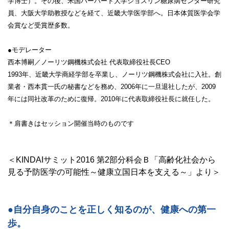
学博士）。その後、米国ハーバード大学ジョスリン糖尿病センター研究
員、大阪大学助教授などを経て、近畿大学医学部へ。日本体質医学会学
会賞など受賞歴多数。
●モデレーター
西本博嗣／ノーリツ鋼機株式会社 代表取締役社長CEO
1993年、近畿大学商経学部を卒業し、ノーリツ鋼機株式会社に入社。創
業者・西本貫一氏の秘書などを務め、2006年に一旦退社したが、2009
年には同社改革のために復帰。2010年に代表取締役社長に就任した。
＊肩書きはセッション開催当時のものです
＜KINDAIサミット2016 第2部分科会Ｂ「高齢化社会から
見る予防医学の可能性～健康立国日本を支える～」より＞
●自分自身のことを正しく知るのが、健康への第一
歩。