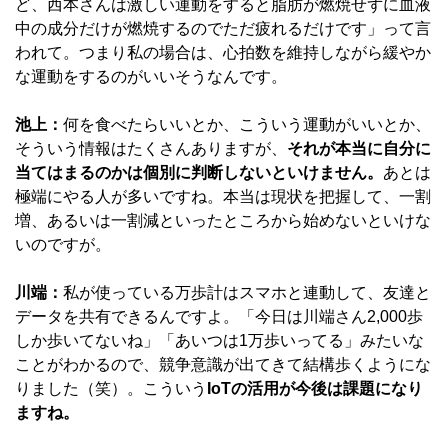
ど、西本さんは激しい運動をすると脂肪が燃焼せずに血液
中の成分だけが燃焼するのでただ疲れるだけです」って言
われて。つまり私の場合は、心拍数を維持しながら緩やか
な運動をするのがいいそうなんです。
池上：
何を食べたらいいとか、こういう運動がいいとか、
そういう情報はたくさんありますが、
それが本当に自分に
当てはまるのかは個別に判断しないといけません。
あとは
極端にやる人が多いですね。本当は現状を把握して、一割
増、あるいは一割減といったところから始めないといけな
いのですが。
川端：
私が使っている万歩計はスマホと連動して、友達と
データを共有できるんですよ。「今日は川端さん2,000歩
しか歩いてないね」「あいつは1万歩いってる」みたいな
ことがわかるので、競争意識が出てきて結構歩くようにな
りました（笑）。こういう
IoTの活用が今後は課題になり
ますね。