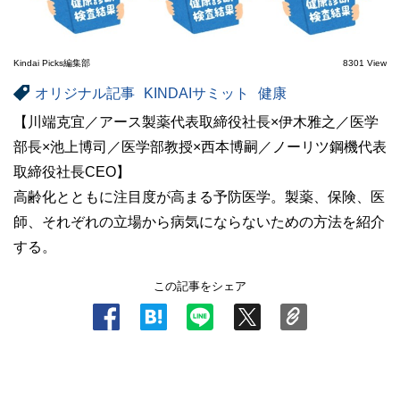
Kindai Picks編集部
8301 View
オリジナル記事
KINDAIサミット
健康
【川端克宜／アース製薬代表取締役社長×伊木雅之／医学
部長×池上博司／医学部教授×西本博嗣／ノーリツ鋼機代表
取締役社長CEO】
高齢化とともに注目度が高まる予防医学。製薬、保険、医
師、それぞれの立場から病気にならないための方法を紹介
する。
この記事をシェア
.