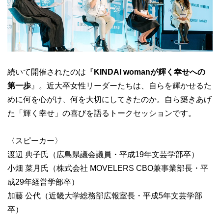
続いて開催されたのは『
KINDAI womanが輝く幸せへの
第一歩
』。近大卒女性リーダーたちは、自らを輝かせるた
めに何を心がけ、何を大切にしてきたのか。自ら築きあげ
た「輝く幸せ」の喜びを語るトークセッションです。
〈スピーカー〉
渡辺 典子氏（広島県議会議員・平成19年文芸学部卒）
小畑 菜月氏（株式会社 MOVELERS CBO兼事業部長・平
成29年経営学部卒）
加藤 公代（近畿大学総務部広報室長・平成5年文芸学部
卒）