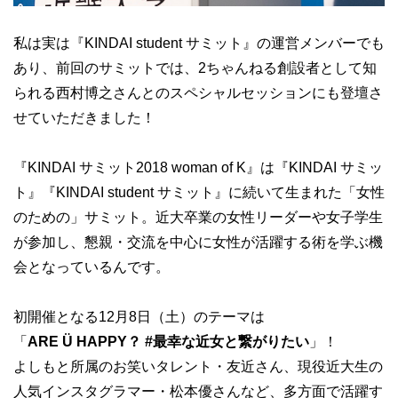
私は実は『KINDAI student サミット』の運営メンバーでも
あり、前回のサミットでは、2ちゃんねる創設者として知
られる西村博之さんとのスペシャルセッションにも登壇さ
せていただきました！
『KINDAI サミット2018 woman of K』は『KINDAI サミッ
ト』『KINDAI student サミット』に続いて生まれた「女性
のための」サミット。近大卒業の女性リーダーや女子学生
が参加し、懇親・交流を中心に女性が活躍する術を学ぶ機
会となっているんです。
初開催となる12月8日（土）のテーマは
「
ARE Ü HAPPY？ #最幸な近女と繋がりたい
」！
よしもと所属のお笑いタレント・友近さん、現役近大生の
人気インスタグラマー・松本優さんなど、多方面で活躍す