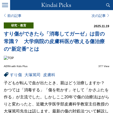
前の記事
次の記事
研究・教育
2025.11.19
すり傷ができたら「消毒してガーゼ」は昔の
常識？ 大学病院の皮膚科医が教える傷治療
の“新定番”とは
AERA with Kids Plus
377 View
すり傷
大塚篤司
皮膚科
子どもが転んで血が出たとき、親はどう治療しますか？
かつては「消毒する」「傷を乾かす」そして「かさぶたを
作る」が主流でした。しかしここ20年で傷の治療法はがら
りと変わったと、近畿大学医学部皮膚科学教室主任教授の
大塚篤司先生は話します。最新の傷の対処法ついて解説し