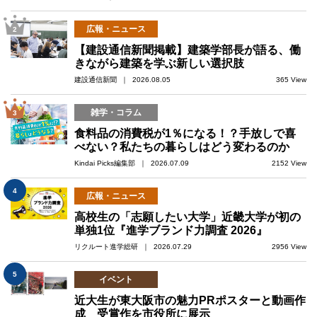
広報・ニュース
2
【建設通信新聞掲載】建築学部長が語る、働
きながら建築を学ぶ新しい選択肢
建設通信新聞 ｜ 2026.08.05
365 View
雑学・コラム
3
食料品の消費税が1％になる！？手放しで喜
べない？私たちの暮らしはどう変わるのか
Kindai Picks編集部 ｜ 2026.07.09
2152 View
4
広報・ニュース
高校生の「志願したい大学」近畿大学が初の
単独1位『進学ブランド力調査 2026』
リクルート進学総研 ｜ 2026.07.29
2956 View
5
イベント
近大生が東大阪市の魅力PRポスターと動画作
成 受賞作を市役所に展示