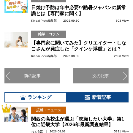
日焼け予防は年中必要!?酷暑ジャパンの新常
識とは【専門家に聞く】
Kindai Picks編集部 ｜ 2025.09.30
803 View
雑学・コラム
【専門家に聞いてみた】クリエイター・しな
こさんが発症した「クインケ浮腫」とは？
Kindai Picks編集部 ｜ 2025.08.30
2508 View
前の記事
次の記事
ランキング
新着記事
広報・ニュース
1
関西の高校生が選ぶ「志願したい大学」第1
位に近畿大学【2026年最新調査結果】
ねとらぼ ｜ 2026.08.03
5931 View