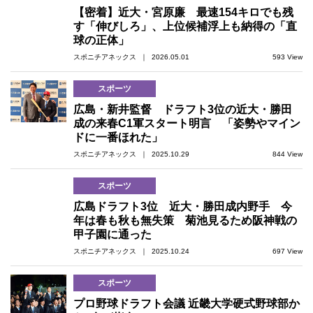
【密着】近大・宮原廉 最速154キロでも残
す「伸びしろ」、上位候補浮上も納得の「直
球の正体」
スポニチアネックス ｜ 2026.05.01
593 View
スポーツ
広島・新井監督 ドラフト3位の近大・勝田
成の来春C1軍スタート明言 「姿勢やマイン
ドに一番ほれた」
スポニチアネックス ｜ 2025.10.29
844 View
スポーツ
広島ドラフト3位 近大・勝田成内野手 今
年は春も秋も無失策 菊池見るため阪神戦の
甲子園に通った
スポニチアネックス ｜ 2025.10.24
697 View
スポーツ
プロ野球ドラフト会議 近畿大学硬式野球部か