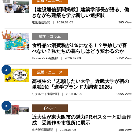
広報・ニュース
2
【建設通信新聞掲載】建築学部長が語る、働
きながら建築を学ぶ新しい選択肢
建設通信新聞 ｜ 2026.08.05
365 View
雑学・コラム
3
食料品の消費税が1％になる！？手放しで喜
べない？私たちの暮らしはどう変わるのか
Kindai Picks編集部 ｜ 2026.07.09
2152 View
4
広報・ニュース
高校生の「志願したい大学」近畿大学が初の
単独1位『進学ブランド力調査 2026』
リクルート進学総研 ｜ 2026.07.29
2955 View
5
イベント
近大生が東大阪市の魅力PRポスターと動画作
成 受賞作を市役所に展示
東大阪経済新聞 ｜ 2026.08.05
108 View