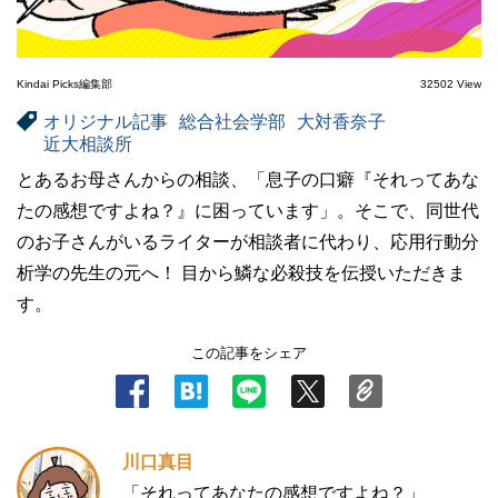
Kindai Picks編集部
32502 View
オリジナル記事
総合社会学部
大対香奈子
近大相談所
とあるお母さんからの相談、「息子の口癖『それってあな
たの感想ですよね？』に困っています」。そこで、同世代
のお子さんがいるライターが相談者に代わり、応用行動分
析学の先生の元へ！ 目から鱗な必殺技を伝授いただきま
す。
この記事をシェア
川口真目
「それってあなたの感想ですよね？」