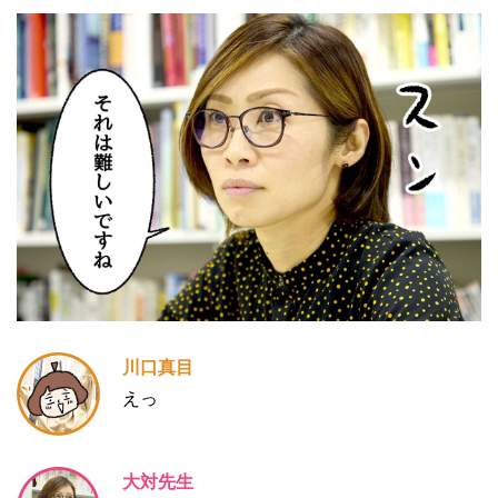
川口真目
えっ
大対先生