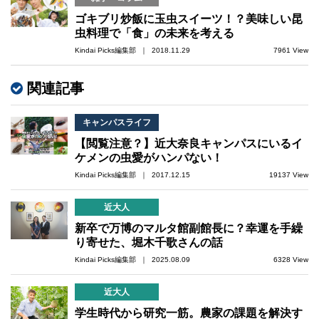
ゴキブリ炒飯に玉虫スイーツ！？美味しい昆
虫料理で「食」の未来を考える
Kindai Picks編集部 ｜ 2018.11.29
7961 View
関連記事
キャンパスライフ
【閲覧注意？】近大奈良キャンパスにいるイ
ケメンの虫愛がハンパない！
Kindai Picks編集部 ｜ 2017.12.15
19137 View
近大人
新卒で万博のマルタ館副館長に？幸運を手繰
り寄せた、堀木千歌さんの話
Kindai Picks編集部 ｜ 2025.08.09
6328 View
近大人
学生時代から研究一筋。農家の課題を解決す