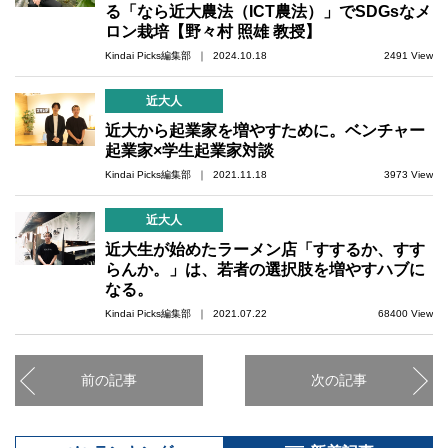
る「なら近大農法（ICT農法）」でSDGsなメ
ロン栽培【野々村 照雄 教授】
Kindai Picks編集部 ｜ 2024.10.18
2491 View
近大人
近大から起業家を増やすために。ベンチャー
起業家×学生起業家対談
Kindai Picks編集部 ｜ 2021.11.18
3973 View
近大人
近大生が始めたラーメン店「すするか、すす
らんか。」は、若者の選択肢を増やすハブに
なる。
Kindai Picks編集部 ｜ 2021.07.22
68400 View
前の記事
次の記事