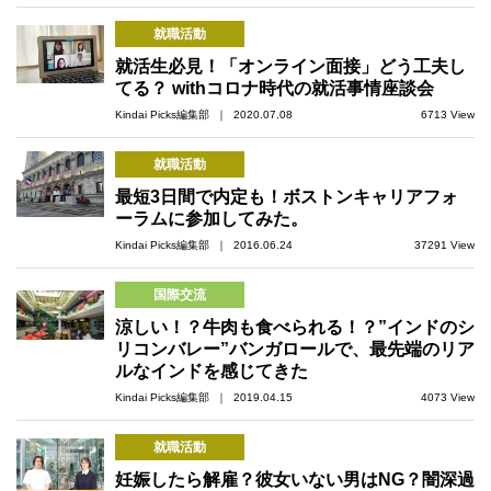
就職活動
就活生必見！「オンライン面接」どう工夫し
てる？ withコロナ時代の就活事情座談会
Kindai Picks編集部 ｜ 2020.07.08
6713 View
就職活動
最短3日間で内定も！ボストンキャリアフォ
ーラムに参加してみた。
Kindai Picks編集部 ｜ 2016.06.24
37291 View
国際交流
涼しい！？牛肉も食べられる！？”インドのシ
リコンバレー”バンガロールで、最先端のリア
ルなインドを感じてきた
Kindai Picks編集部 ｜ 2019.04.15
4073 View
就職活動
妊娠したら解雇？彼女いない男はNG？闇深過