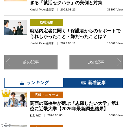
ぎる「就活セクハラ」の実例と対策
Kindai Picks編集部 ｜ 2022.03.23
33897 View
就職活動
就活内定者に聞く！保護者からのサポートで
うれしかったこと・嫌だったことは？
Kindai Picks編集部 ｜ 2022.03.11
10862 View
前の記事
次の記事
ランキング
新着記事
広報・ニュース
1
関西の高校生が選ぶ「志願したい大学」第1
位に近畿大学【2026年最新調査結果】
ねとらぼ ｜ 2026.08.03
5896 View