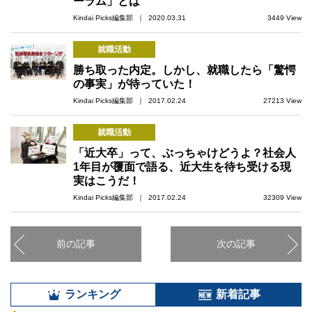
ーラム」とは
Kindai Picks編集部 ｜ 2020.03.31
3449 View
就職活動
勝ち取った内定。しかし、就職したら「驚愕
の事実」が待っていた！
Kindai Picks編集部 ｜ 2017.02.24
27213 View
就職活動
「近大卒」って、ぶっちゃけどうよ？社会人
1年目が覆面で語る、近大生を待ち受ける現
実はこうだ！
Kindai Picks編集部 ｜ 2017.02.24
32309 View
前の記事
次の記事
ランキング
新着記事