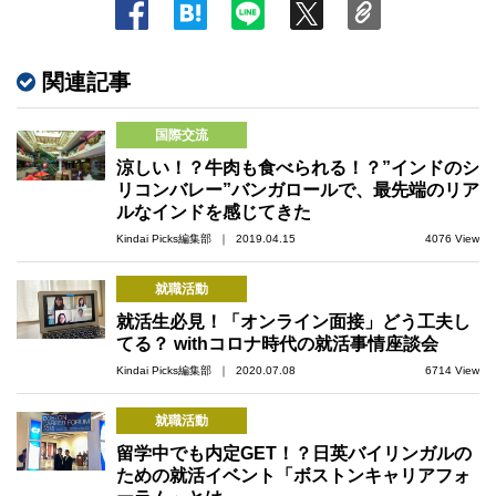
関連記事
国際交流
涼しい！？牛肉も食べられる！？”インドのシ
リコンバレー”バンガロールで、最先端のリア
ルなインドを感じてきた
Kindai Picks編集部 ｜ 2019.04.15
4076 View
就職活動
就活生必見！「オンライン面接」どう工夫し
てる？ withコロナ時代の就活事情座談会
Kindai Picks編集部 ｜ 2020.07.08
6714 View
就職活動
留学中でも内定GET！？日英バイリンガルの
ための就活イベント「ボストンキャリアフォ