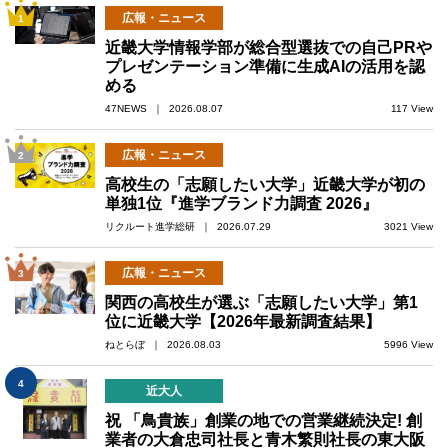
広報・ニュース
1
近畿大学情報学部が総合型選抜での自己PRや
プレゼンテーション準備に生成AIの活用を認
める
47NEWS ｜ 2026.08.07
117 View
広報・ニュース
2
高校生の「志願したい大学」近畿大学が初の
単独1位『進学ブランド力調査 2026』
リクルート進学総研 ｜ 2026.07.29
3021 View
広報・ニュース
3
関西の高校生が選ぶ「志願したい大学」第1
位に近畿大学【2026年最新調査結果】
ねとらぼ ｜ 2026.08.03
5996 View
4
近大人
祝 「鳥貴族」創業の地での営業継続決定! 創
業者の大倉忠司社長と青木繁則社長の東大阪