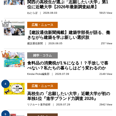
関西の高校生が選ぶ「志願したい大学」第1
位に近畿大学【2026年最新調査結果】
ねとらぼ ｜ 2026.08.03
5915 View
広報・ニュース
2
【建設通信新聞掲載】建築学部長が語る、働
きながら建築を学ぶ新しい選択肢
建設通信新聞 ｜ 2026.08.05
257 View
雑学・コラム
3
食料品の消費税が1％になる！？手放しで喜
べない？私たちの暮らしはどう変わるのか
Kindai Picks編集部 ｜ 2026.07.09
2149 View
4
広報・ニュース
高校生の「志願したい大学」近畿大学が初の
単独1位『進学ブランド力調査 2026』
リクルート進学総研 ｜ 2026.07.29
2942 View
5