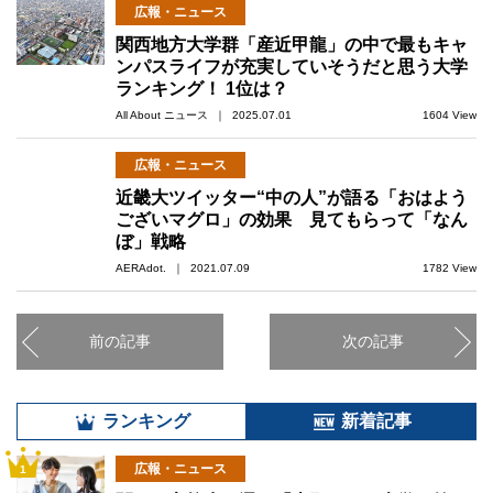
広報・ニュース
関西地方大学群「産近甲龍」の中で最もキャ
ンパスライフが充実していそうだと思う大学
ランキング！ 1位は？
All About ニュース ｜ 2025.07.01
1604 View
広報・ニュース
近畿大ツイッター“中の人”が語る「おはよう
ございマグロ」の効果 見てもらって「なん
ぼ」戦略
AERAdot. ｜ 2021.07.09
1782 View
前の記事
次の記事
ランキング
新着記事
広報・ニュース
1