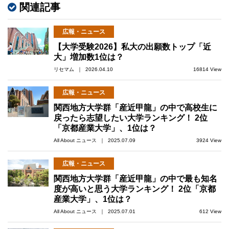
関連記事
広報・ニュース
【大学受験2026】私大の出願数トップ「近
大」増加数1位は？
リセマム ｜ 2026.04.10
16814 View
広報・ニュース
関西地方大学群「産近甲龍」の中で高校生に
戻ったら志望したい大学ランキング！ 2位
「京都産業大学」、1位は？
All About ニュース ｜ 2025.07.09
3924 View
広報・ニュース
関西地方大学群「産近甲龍」の中で最も知名
度が高いと思う大学ランキング！ 2位「京都
産業大学」、1位は？
All About ニュース ｜ 2025.07.01
612 View