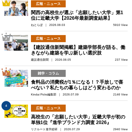
広報・ニュース
1
関西の高校生が選ぶ「志願したい大学」第1
位に近畿大学【2026年最新調査結果】
ねとらぼ ｜ 2026.08.03
5910 View
広報・ニュース
2
【建設通信新聞掲載】建築学部長が語る、働
きながら建築を学ぶ新しい選択肢
建設通信新聞 ｜ 2026.08.05
237 View
雑学・コラム
3
食料品の消費税が1％になる！？手放しで喜
べない？私たちの暮らしはどう変わるのか
Kindai Picks編集部 ｜ 2026.07.09
2146 View
4
広報・ニュース
高校生の「志願したい大学」近畿大学が初の
単独1位『進学ブランド力調査 2026』
リクルート進学総研 ｜ 2026.07.29
2940 View