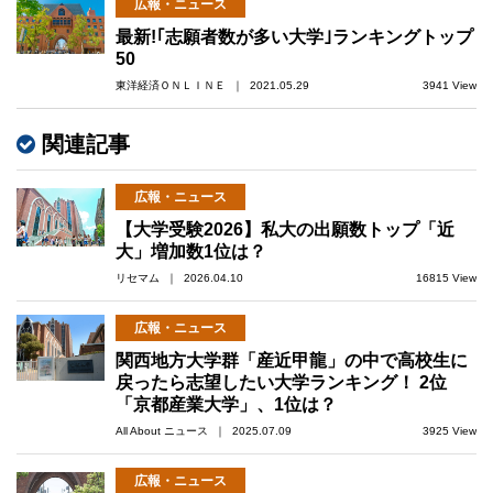
広報・ニュース
最新!｢志願者数が多い大学｣ランキングトップ
50
東洋経済ＯＮＬＩＮＥ ｜ 2021.05.29
3941 View
関連記事
広報・ニュース
【大学受験2026】私大の出願数トップ「近
大」増加数1位は？
リセマム ｜ 2026.04.10
16815 View
広報・ニュース
関西地方大学群「産近甲龍」の中で高校生に
戻ったら志望したい大学ランキング！ 2位
「京都産業大学」、1位は？
All About ニュース ｜ 2025.07.09
3925 View
広報・ニュース