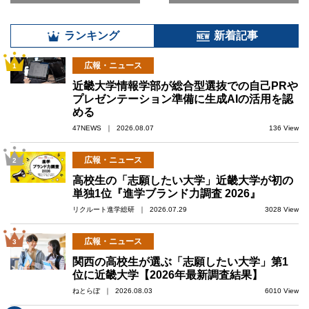
ランキング
新着記事
広報・ニュース
1
近畿大学情報学部が総合型選抜での自己PRや
プレゼンテーション準備に生成AIの活用を認
める
47NEWS ｜ 2026.08.07
136 View
広報・ニュース
2
高校生の「志願したい大学」近畿大学が初の
単独1位『進学ブランド力調査 2026』
リクルート進学総研 ｜ 2026.07.29
3028 View
広報・ニュース
3
関西の高校生が選ぶ「志願したい大学」第1
位に近畿大学【2026年最新調査結果】
ねとらぼ ｜ 2026.08.03
6010 View