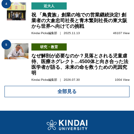
4
近大人
祝 「鳥貴族」創業の地での営業継続決定! 創
業者の大倉忠司社長と青木繁則社長の東大阪
から世界へ向けての挑戦
Kindai Picks編集部 ｜ 2025.11.13
46107 View
5
研究・教育
なぜ解剖が必要なのか？見落とされる児童虐
待、医療ネグレクト…4500体と向き合った法
医学者が語る、未来の命を救うための死因究
明
Kindai Picks編集部 ｜ 2026.07.30
1004 View
全部見る