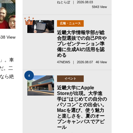
ねとらぼ ｜ 2026.08.03
5943 View
3
広報・ニュース
近畿大学情報学部が総
638 View
合型選抜での自己PRや
プレゼンテーション準
備に生成AIの活用を認
める
）」。車
47NEWS ｜ 2026.08.07
46 View
だ。二
4
るなら絶
イベント
近畿大学にApple
Storeが出現。大学進
学は“はじめての自分の
パソコン”との出会い。
Macを選び、使う魅力
と楽しさを、夏のオー
プンキャンパスでアピ
ール