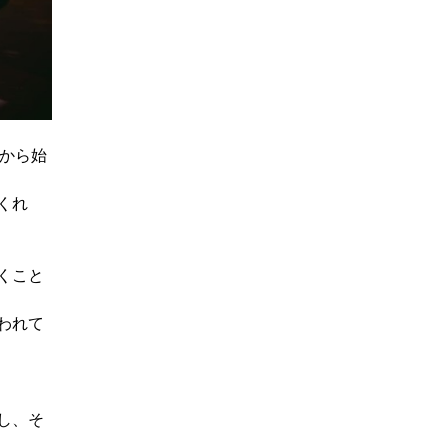
カから始
くれ
くこと
われて
し、そ