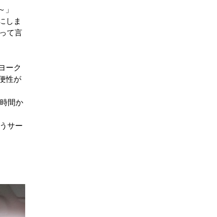
～」
にしま
って言
ヨーク
便性が
3時間か
いうサー