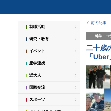
前の記事
就職活動
雑学・コ
研究・教育
二十歳
イベント
「Ub
産学連携
近大人
国際交流
スポーツ