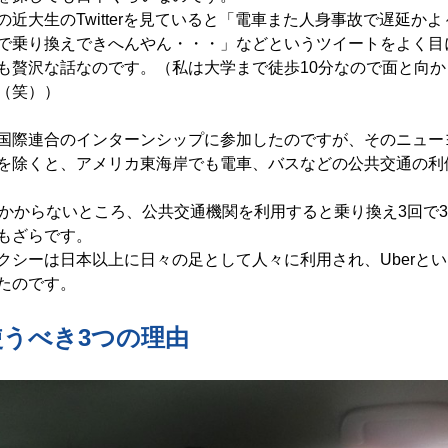
の近大生のTwitterを見ていると「電車また人身事故で遅延かよ
で乗り換えできへんやん・・・」などというツイートをよく目
も贅沢な話なのです。（私は大学まで徒歩10分なので面と向か
（笑））
国際連合のインターンシップに参加したのですが、そのニュー
を除くと、アメリカ東海岸でも電車、バスなどの公共交通の利
かかからないところ、公共交通機関を利用すると乗り換え3回で
もざらです。
クシーは日本以上に日々の足として人々に利用され、Uberと
たのです。
を使うべき3つの理由