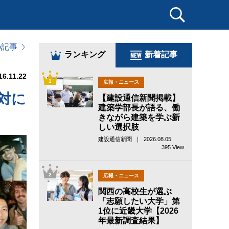
の記事
ランキング
新着記事
16.11.22
1
広報・ニュース
対に
【建設通信新聞掲載】
建築学部長が語る、働
きながら建築を学ぶ新
しい選択肢
建設通信新聞 ｜ 2026.08.05
395 View
2
広報・ニュース
関西の高校生が選ぶ
「志願したい大学」第
1位に近畿大学【2026
年最新調査結果】