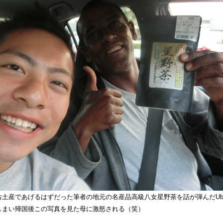
土産であげるはずだった筆者の地元の名産品高級八女星野茶を話が弾んだUb
しまい帰国後この写真を見た母に激怒される（笑）