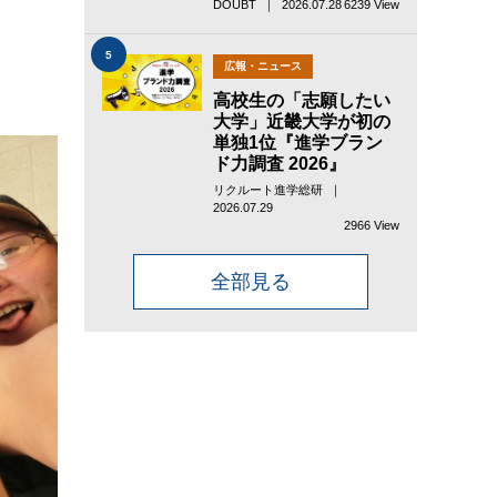
DOUBT ｜ 2026.07.28
6239 View
5
広報・ニュース
高校生の「志願したい
大学」近畿大学が初の
単独1位『進学ブラン
ド力調査 2026』
リクルート進学総研 ｜
2026.07.29
2966 View
全部見る