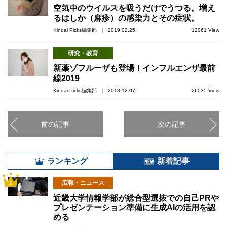
空気中のウイルスを吸うだけでうつる。増え
るはしか（麻疹）の感染力とその症状。
Kindai Picks編集部 ｜ 2019.02.25
12061 View
研究・教育
新薬ゾフルーザも登場！インフルエンザ最前
線2019
Kindai Picks編集部 ｜ 2018.12.07
26035 View
前の記事
次の記事
ランキング
新着記事
広報・ニュース
1
近畿大学情報学部が総合型選抜での自己PRや
プレゼンテーション準備に生成AIの活用を認
める