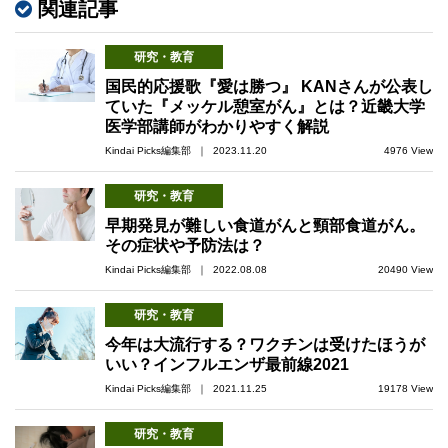
関連記事
研究・教育
国民的応援歌『愛は勝つ』 KANさんが公表し
ていた『メッケル憩室がん』とは？近畿大学
医学部講師がわかりやすく解説
Kindai Picks編集部 ｜ 2023.11.20
4976 View
研究・教育
早期発見が難しい食道がんと頸部食道がん。
その症状や予防法は？
Kindai Picks編集部 ｜ 2022.08.08
20490 View
研究・教育
今年は大流行する？ワクチンは受けたほうが
いい？インフルエンザ最前線2021
Kindai Picks編集部 ｜ 2021.11.25
19178 View
研究・教育