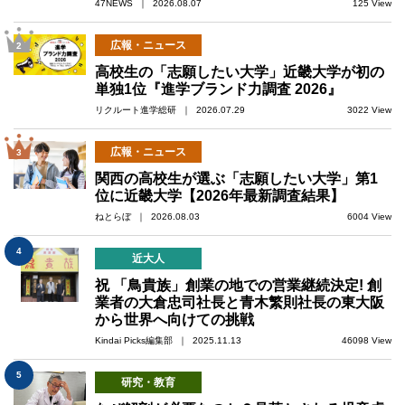
47NEWS ｜ 2026.08.07
125 View
広報・ニュース
2
高校生の「志願したい大学」近畿大学が初の
単独1位『進学ブランド力調査 2026』
リクルート進学総研 ｜ 2026.07.29
3022 View
広報・ニュース
3
関西の高校生が選ぶ「志願したい大学」第1
位に近畿大学【2026年最新調査結果】
ねとらぼ ｜ 2026.08.03
6004 View
4
近大人
祝 「鳥貴族」創業の地での営業継続決定! 創
業者の大倉忠司社長と青木繁則社長の東大阪
から世界へ向けての挑戦
Kindai Picks編集部 ｜ 2025.11.13
46098 View
5
研究・教育