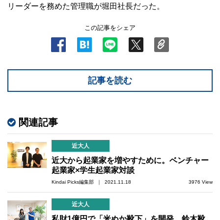
リーダーを務めた管理職が堀田社長だった。
この記事をシェア
記事を読む
関連記事
近大人
近大から起業家を増やすために。ベンチャー
起業家×学生起業家対談
Kindai Picks編集部 ｜ 2021.11.18
3976 View
近大人
私財1億円で「米ぬか靴下」を開発。鈴木靴