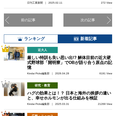
日刊工業新聞 ｜ 2025.02.11
272 View
前の記事
次の記事
ランキング
新着記事
近大人
1
厳しい特訓も良い思い出!? 解体目前の近大硬
式野球部「開明寮」でOBが語り合う原点の記
憶
Kindai Picks編集部 ｜ 2026.04.28
6191 View
研究・教育
2
ハグの効果とは！？ 日本と海外の挨拶の違い
と、幸せホルモンが出る仕組みを検証
Kindai Picks編集部 ｜ 2025.03.31
21269 View