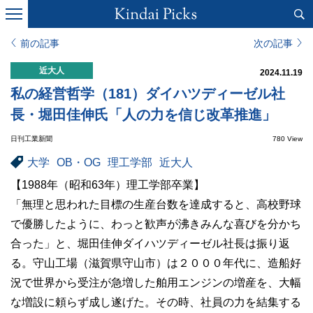
前の記事
次の記事
近大人
2024.11.19
私の経営哲学（181）ダイハツディーゼル社
長・堀田佳伸氏「人の力を信じ改革推進」
日刊工業新聞
780 View
大学
OB・OG
理工学部
近大人
【1988年（昭和63年）理工学部卒業】
「無理と思われた目標の生産台数を達成すると、高校野球
で優勝したように、わっと歓声が沸きみんな喜びを分かち
合った」と、堀田佳伸ダイハツディーゼル社長は振り返
る。守山工場（滋賀県守山市）は２０００年代に、造船好
況で世界から受注が急増した舶用エンジンの増産を、大幅
な増設に頼らず成し遂げた。その時、社員の力を結集する