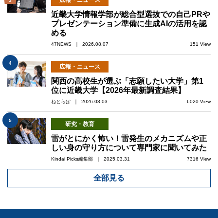
広報・ニュース
3
近畿大学情報学部が総合型選抜での自己PRや
プレゼンテーション準備に生成AIの活用を認
める
47NEWS ｜ 2026.08.07
151 View
4
広報・ニュース
関西の高校生が選ぶ「志願したい大学」第1
位に近畿大学【2026年最新調査結果】
ねとらぼ ｜ 2026.08.03
6020 View
5
研究・教育
雷がとにかく怖い！雷発生のメカニズムや正
しい身の守り方について専門家に聞いてみた
Kindai Picks編集部 ｜ 2025.03.31
7316 View
全部見る