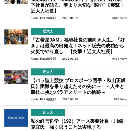
下社長が語る、夢より大切な“関心”【突撃！
近大人社長】
Kindai Picks編集部 ｜ 2026.06.22
6046 View
近大人
「古着屋JAM」福嶋社長の前向き人生。「好
き」は最高の出発点！ネット販売の成功から
火災でやり直し…【突撃！近大人社長】
Kindai Picks編集部 ｜ 2025.09.25
6474 View
近大人
【パラ陸上競技 プロスポーツ選手・秋山正輝
氏】困難を乗り越えたその先にー ～人生と
競技に挑むパラアスリートの軌跡～
Kindai Picks編集部 ｜ 2025.06.20
694 View
近大人
私の経営哲学（192）アース製薬社長・川端
克宜氏 強く思うことは実現する