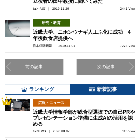
立役者の田中教授に聞いてみた
ねとらぼ ｜ 2019.11.26
2441 View
研究・教育
近畿大学、ニホンウナギ人工ふ化に成功 4
年後飲食店提供へ
日本経済新聞 ｜ 2019.11.01
7278 View
前の記事
次の記事
ランキング
新着記事
広報・ニュース
1
近畿大学情報学部が総合型選抜での自己PRや
プレゼンテーション準備に生成AIの活用を認
める
47NEWS ｜ 2026.08.07
115 View