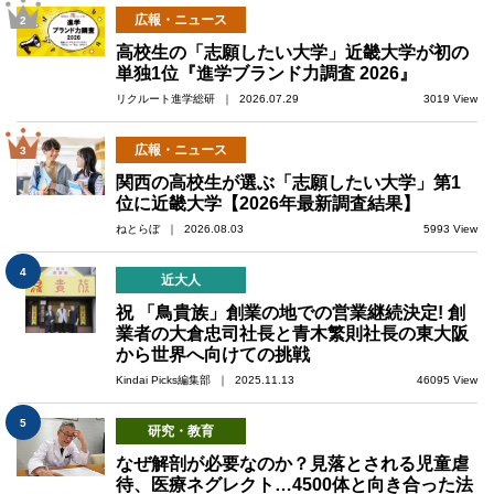
広報・ニュース
2
高校生の「志願したい大学」近畿大学が初の
単独1位『進学ブランド力調査 2026』
リクルート進学総研 ｜ 2026.07.29
3019 View
広報・ニュース
3
関西の高校生が選ぶ「志願したい大学」第1
位に近畿大学【2026年最新調査結果】
ねとらぼ ｜ 2026.08.03
5993 View
4
近大人
祝 「鳥貴族」創業の地での営業継続決定! 創
業者の大倉忠司社長と青木繁則社長の東大阪
から世界へ向けての挑戦
Kindai Picks編集部 ｜ 2025.11.13
46095 View
5
研究・教育
なぜ解剖が必要なのか？見落とされる児童虐
待、医療ネグレクト…4500体と向き合った法