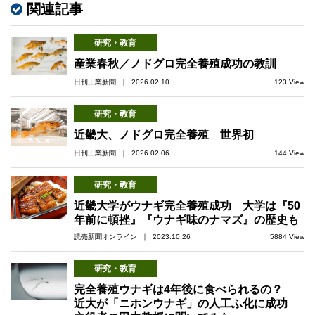
関連記事
研究・教育
産業春秋／ノドグロ完全養殖成功の教訓
日刊工業新聞 ｜ 2026.02.10
123 View
研究・教育
近畿大、ノドグロ完全養殖 世界初
日刊工業新聞 ｜ 2026.02.06
144 View
研究・教育
近畿大学がウナギ完全養殖成功 大学は『50
年前に頓挫』『ウナギ味のナマズ』の歴史も
読売新聞オンライン ｜ 2023.10.26
5884 View
研究・教育
完全養殖ウナギは4年後に食べられるの？
近大が「ニホンウナギ」の人工ふ化に成功