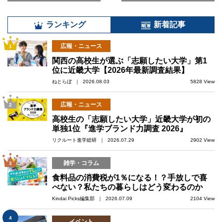
ランキング
新着記事
広報・ニュース
1
関西の高校生が選ぶ「志願したい大学」第1
位に近畿大学【2026年最新調査結果】
ねとらぼ ｜ 2026.08.03
5828 View
広報・ニュース
2
高校生の「志願したい大学」近畿大学が初の
単独1位『進学ブランド力調査 2026』
リクルート進学総研 ｜ 2026.07.29
2902 View
雑学・コラム
3
食料品の消費税が1％になる！？手放しで喜
べない？私たちの暮らしはどう変わるのか
Kindai Picks編集部 ｜ 2026.07.09
2104 View
4
イベント