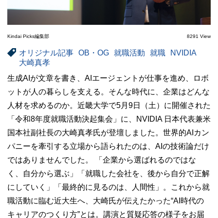
Kindai Picks編集部
8291 View
オリジナル記事
OB・OG
就職活動
就職
NVIDIA
大崎真孝
生成AIが文章を書き、AIエージェントが仕事を進め、ロボ
ットが人の暮らしを支える。そんな時代に、企業はどんな
人材を求めるのか。近畿大学で5月9日（土）に開催された
「令和8年度就職活動決起集会」に、NVIDIA 日本代表兼米
国本社副社長の大崎真孝氏が登壇しました。世界的AIカン
パニーを牽引する立場から語られたのは、AIの技術論だけ
ではありませんでした。 「企業から選ばれるのではな
く、自分から選ぶ」「就職した会社を、後から自分で正解
にしていく」「最終的に見るのは、人間性」。これから就
職活動に臨む近大生へ、大崎氏が伝えたかった“AI時代の
キャリアのつくり方”とは。講演と質疑応答の様子をお届