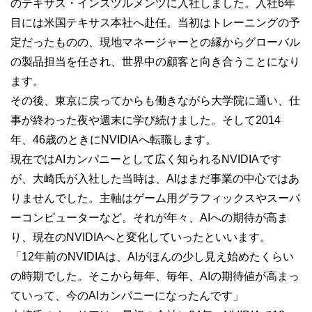
のテキサス・インスツルメンツに入社しました。入社6年
目には米国テキサス本社へ赴任。当初はトレーニングの予
定だったものの、現地マネージャーとの縁からグローバル
の製品担当を任され、世界中の顧客と向き合うことになり
ます。
その後、東京に戻ってからも働きながら大学院に通い、仕
事が終わった夜や週末に学び続けました。そして2014
年、46歳のときにNVIDIAへ転職します。
現在ではAIカンパニーとして広く知られるNVIDIAです
が、大崎氏が入社した当時は、AIはまだ事業の中心ではあ
りませんでした。主軸はゲーム用グラフィックスやスーパ
ーコンピューターなど。それが年々、AIへの期待が高ま
り、現在のNVIDIAへと変化していったといいます。
「12年前のNVIDIAは、AIがほんの少し見え始めたくらい
の時期でした。そこから毎年、毎年、AIの期待値が高まっ
ていって、今のAIカンパニーになったんです」