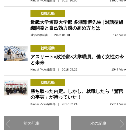
Kindai Picks編集部 ｜ 2017.10.05
13650 View
就職活動
近畿大学短期大学部 多湖雅博先生 | 対話型組
織開発と自己効力感の高め方とは
就活の教科書 ｜ 2025.06.10
145 View
就職活動
アスリート×政治家×大学職員。働く女性の今
と未来
Kindai Picks編集部 ｜ 2018.05.22
1547 View
就職活動
勝ち取った内定。しかし、就職したら「驚愕
の事実」が待っていた！
Kindai Picks編集部 ｜ 2017.02.24
27211 View
前の記事
次の記事