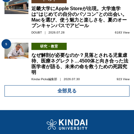
近畿大学にApple Storeが出現。大学進学
は“はじめての自分のパソコン”との出会い。
Macを選び、使う魅力と楽しさを、夏のオー
プンキャンパスでアピール
DOUBT ｜ 2026.07.28
6183 View
5
研究・教育
なぜ解剖が必要なのか？見落とされる児童虐
待、医療ネグレクト…4500体と向き合った法
医学者が語る、未来の命を救うための死因究
明
Kindai Picks編集部 ｜ 2026.07.30
923 View
全部見る