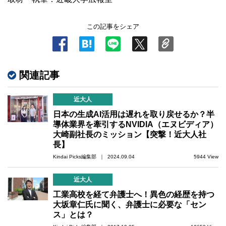
この記事をシェア
関連記事
近大人
日本の生成AI活用は遅れを取り戻せるか？半
導体業界を牽引するNVIDIA（エヌビディア）
大崎副社長のミッション【突撃！近大人社
長】
Kindai Picks編集部 ｜ 2024.09.04
5944 View
近大人
工業高校を経て弁護士へ！異色の経歴を持つ
大坂章仁氏に聞く、弁護士に必要な「セン
ス」とは？