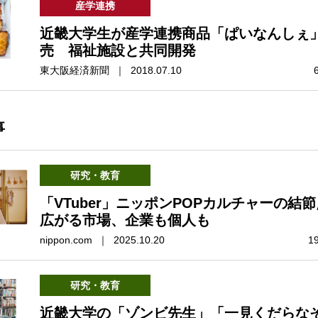
産学連携
近畿大学生が産学連携商品「ぱいなんしぇ
売 福祉施設と共同開発
東大阪経済新聞 ｜ 2018.07.10
事
研究・教育
「VTuber」ニッポンPOPカルチャーの結
広がる市場、企業も個人も
nippon.com ｜ 2025.10.20
1
研究・教育
近畿大学の「ゾンビ先生」「一見くだらな