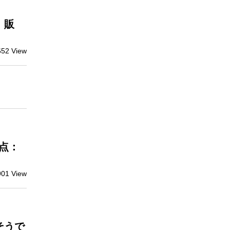
」販
652 View
節点：
901 View
そうで