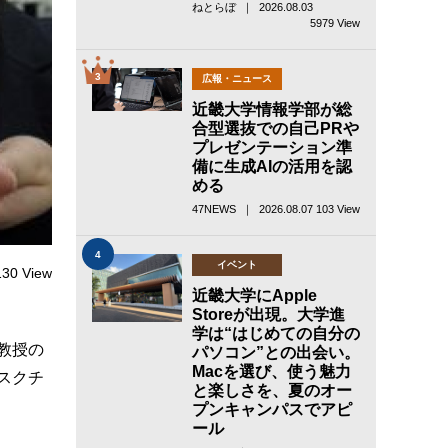
ねとらぼ ｜ 2026.08.03
5979 View
3
広報・ニュース
近畿大学情報学部が総
合型選抜での自己PRや
プレゼンテーション準
備に生成AIの活用を認
める
47NEWS ｜ 2026.08.07
103 View
4
イベント
130 View
近畿大学にApple
Storeが出現。大学進
学は“はじめての自分の
教授の
パソコン”との出会い。
Macを選び、使う魅力
スクチ
と楽しさを、夏のオー
プンキャンパスでアピ
ール