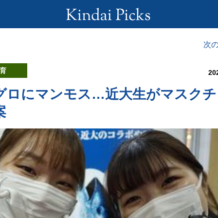
次
育
20
グロにマンモス…近大生がマスクチ
案