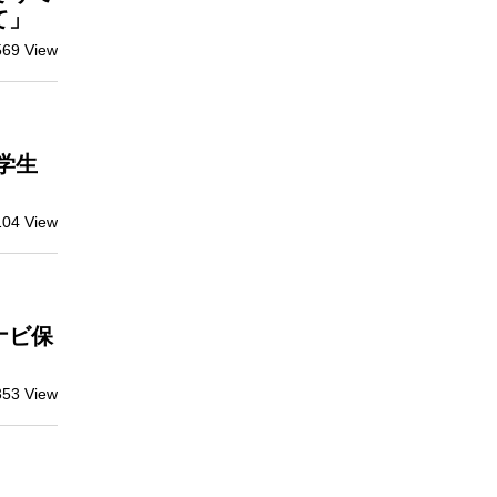
て」
569 View
学生
104 View
ナビ保
353 View