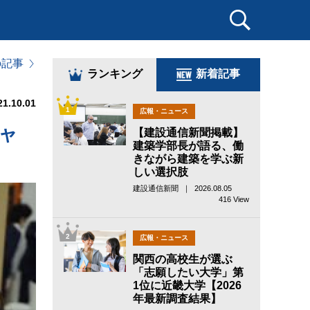
の記事
ランキング
新着記事
21.10.01
1
広報・ニュース
ャ
【建設通信新聞掲載】
建築学部長が語る、働
きながら建築を学ぶ新
しい選択肢
建設通信新聞 ｜ 2026.08.05
416 View
2
広報・ニュース
関西の高校生が選ぶ
「志願したい大学」第
1位に近畿大学【2026
年最新調査結果】