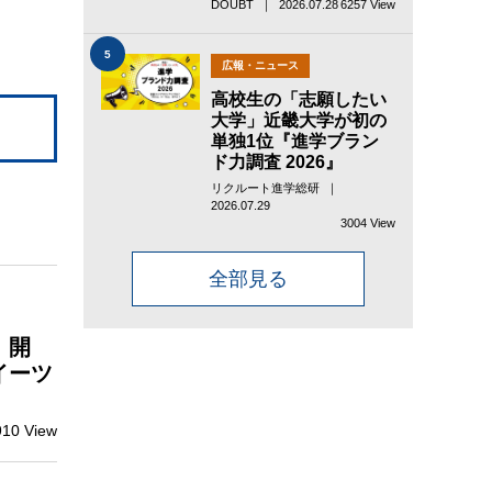
DOUBT ｜ 2026.07.28
6257 View
5
広報・ニュース
高校生の「志願したい
大学」近畿大学が初の
単独1位『進学ブラン
ド力調査 2026』
リクルート進学総研 ｜
2026.07.29
3004 View
全部見る
」開
イーツ
910 View