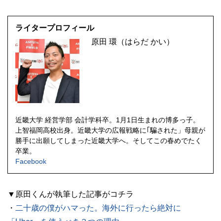
ライタープロフィール
原田 環（はらだ かい）
近畿大学 経営学部 会計学科卒。1月1日生まれの博多っ子。
上智福岡高校出身。近畿大学の広報戦略に｢騙された」母親が
勝手に出願してしまった近畿大学へ。そしてこの春めでたく
卒業。
Facebook
▼原田くんが執筆した記事がコチラ
・
二十歳の僕がハマった。海外に行ったら絶対に