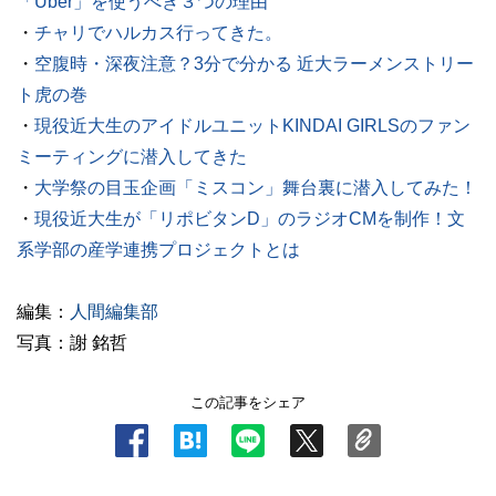
「Uber」を使うべき３つの理由
・
チャリでハルカス行ってきた。
・
空腹時・深夜注意？3分で分かる 近大ラーメンストリー
ト虎の巻
・
現役近大生のアイドルユニットKINDAI GIRLSのファン
ミーティングに潜入してきた
・
大学祭の目玉企画「ミスコン」舞台裏に潜入してみた！
・
現役近大生が「リポビタンD」のラジオCMを制作！文
系学部の産学連携プロジェクトとは
編集：
人間編集部
写真：謝 銘哲
この記事をシェア