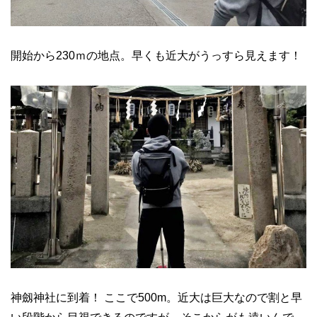
開始から230ｍの地点。早くも近大がうっすら見えます！
神劔神社に到着！ ここで500m。近大は巨大なので割と早