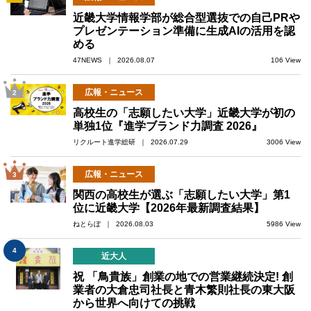
近畿大学情報学部が総合型選抜での自己PRや
プレゼンテーション準備に生成AIの活用を認
める
47NEWS ｜ 2026.08.07
106 View
広報・ニュース
2
高校生の「志願したい大学」近畿大学が初の
単独1位『進学ブランド力調査 2026』
リクルート進学総研 ｜ 2026.07.29
3006 View
広報・ニュース
3
関西の高校生が選ぶ「志願したい大学」第1
位に近畿大学【2026年最新調査結果】
ねとらぼ ｜ 2026.08.03
5986 View
4
近大人
祝 「鳥貴族」創業の地での営業継続決定! 創
業者の大倉忠司社長と青木繁則社長の東大阪
から世界へ向けての挑戦