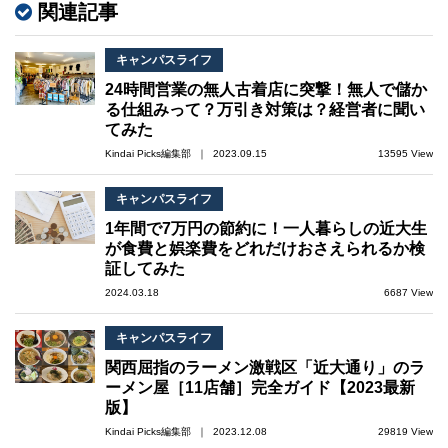
関連記事
キャンパスライフ
24時間営業の無人古着店に突撃！無人で儲か
る仕組みって？万引き対策は？経営者に聞い
てみた
Kindai Picks編集部 ｜ 2023.09.15
13595 View
キャンパスライフ
1年間で7万円の節約に！一人暮らしの近大生
が食費と娯楽費をどれだけおさえられるか検
証してみた
2024.03.18
6687 View
キャンパスライフ
関西屈指のラーメン激戦区「近大通り」のラ
ーメン屋［11店舗］完全ガイド【2023最新
版】
Kindai Picks編集部 ｜ 2023.12.08
29819 View