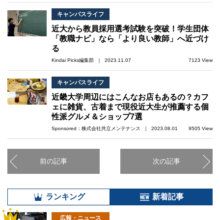
キャンパスライフ
近大から教員採用選考試験を突破！学生団体
「教職ナビ」なら「より良い教師」へ近づけ
る
Kindai Picks編集部 ｜ 2023.11.07
7123 View
キャンパスライフ
近畿大学周辺にはこんなお店もあるの？カフ
ェに雑貨、古着まで現役近大生が推薦する個
性派グルメ＆ショップ7選
Sponsored：株式会社共立メンテナンス ｜ 2023.08.01
9505 View
前の記事
次の記事
ランキング
新着記事
広報・ニュース
1