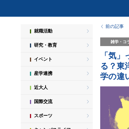
前の記事
就職活動
雑学・コ
研究・教育
「気」
イベント
る？東
産学連携
学の違
近大人
国際交流
スポーツ