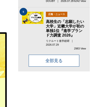
DOUBT ｜ 2026.07.28
6242 View
5
広報・ニュース
高校生の「志願したい
大学」近畿大学が初の
単独1位『進学ブラン
ド力調査 2026』
リクルート進学総研 ｜
2026.07.29
2983 View
全部見る