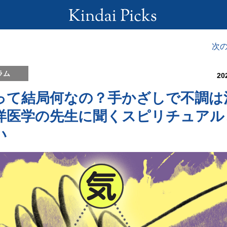
次
ラム
20
って結局何なの？手かざしで不調は
洋医学の先生に聞くスピリチュアル
い