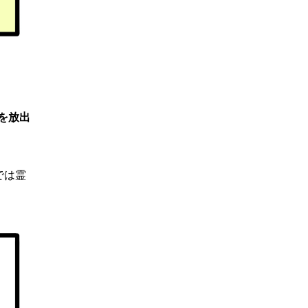
を放出
では霊