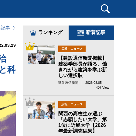
の記事
ランキング
新着記事
22.03.29
1
広報・ニュース
治
【建設通信新聞掲載】
建築学部長が語る、働
と科
きながら建築を学ぶ新
しい選択肢
建設通信新聞 ｜ 2026.08.05
407 View
2
広報・ニュース
関西の高校生が選ぶ
「志願したい大学」第
1位に近畿大学【2026
年最新調査結果】