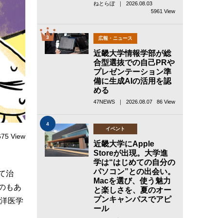
ねとらぼ ｜ 2026.08.03
5961 View
3
広報・ニュース
近畿大学情報学部が総
合型選抜での自己PRや
プレゼンテーション準
備に生成AIの活用を認
める
47NEWS ｜ 2026.08.07
86 View
4
イベント
675 View
近畿大学にApple
Storeが出現。大学進
学は“はじめての自分の
パソコン”との出会い。
て治
Macを選び、使う魅力
のもあ
と楽しさを、夏のオー
プンキャンパスでアピ
東洋医学
ール