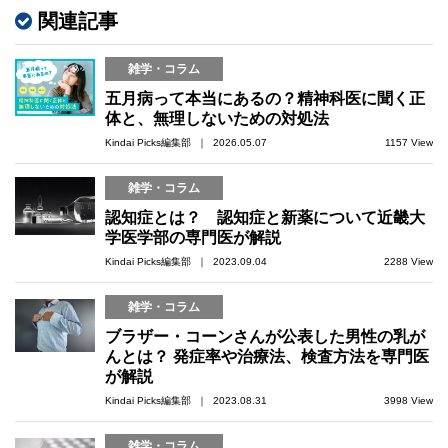
関連記事
雑学・コラム
五月病って本当にあるの？精神科医に聞く正
体と、無理しないための対処法
Kindai Picks編集部 ｜ 2026.05.07
1157 View
雑学・コラム
認知症とは？ 認知症と新薬について近畿大
学医学部の専門医が解説
Kindai Picks編集部 ｜ 2023.09.04
2288 View
雑学・コラム
ブラザー・コーンさんが公表した男性の乳が
んとは？ 発症率や治療法、検査方法を専門医
が解説
Kindai Picks編集部 ｜ 2023.08.31
3998 View
雑学・コラム