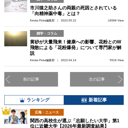
市川猿之助さんの両親の死因とされている
「向精神薬中毒」とは？
Kindai Picks編集部 ｜ 2023.05.22
16569 View
雑学・コラム
黄砂が大量飛来！健康への影響、花粉とのW
飛散による「花粉爆発」について専門家が解
説
Kindai Picks編集部 ｜ 2023.04.14
5519 View
前の記事
次の記事
ランキング
新着記事
広報・ニュース
1
関西の高校生が選ぶ「志願したい大学」第1
位に近畿大学【2026年最新調査結果】