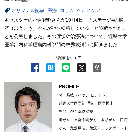
Kindai Picks編集部
47027 View
オリジナル記事
医療
コラム
ヘルスケア
キャスターの小倉智昭さんが10月4日、「ステージ4の膀
胱（ぼうこう）がんが肺へ転移している」と診断されたこ
とを公表しました。その症状や治療法について、近畿大学
医学部内科学腫瘍内科部門の林秀敏講師に聞きました。
この記事をシェア
PROFILE
林 秀敏（ハヤシ ヒデトシ）
近畿大学医学部 講師／医学博士
専門：がん薬物治療
肺がん、原発不明がん、咽頭がん、口腔
がん、免疫療法、免疫チェックポイント