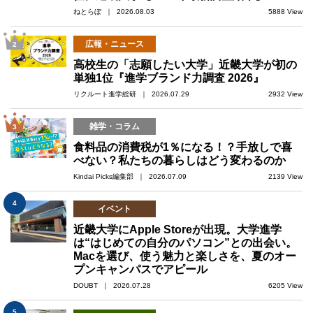
ねとらぼ ｜ 2026.08.03
5888 View
広報・ニュース
2
高校生の「志願したい大学」近畿大学が初の
単独1位『進学ブランド力調査 2026』
リクルート進学総研 ｜ 2026.07.29
2932 View
雑学・コラム
3
食料品の消費税が1％になる！？手放しで喜
べない？私たちの暮らしはどう変わるのか
Kindai Picks編集部 ｜ 2026.07.09
2139 View
4
イベント
近畿大学にApple Storeが出現。大学進学
は“はじめての自分のパソコン”との出会い。
Macを選び、使う魅力と楽しさを、夏のオー
プンキャンパスでアピール
DOUBT ｜ 2026.07.28
6205 View
5