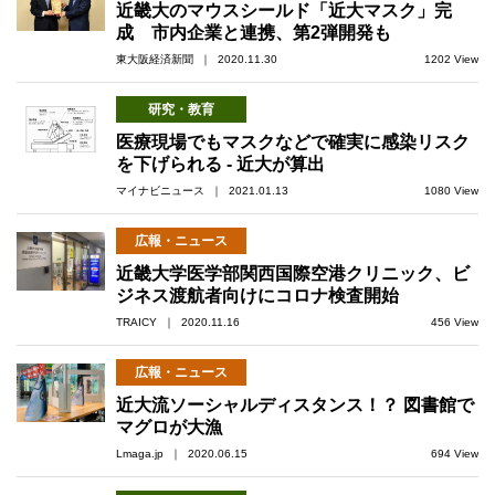
近畿大のマウスシールド「近大マスク」完
成 市内企業と連携、第2弾開発も
東大阪経済新聞 ｜ 2020.11.30
1202 View
研究・教育
医療現場でもマスクなどで確実に感染リスク
を下げられる - 近大が算出
マイナビニュース ｜ 2021.01.13
1080 View
広報・ニュース
近畿大学医学部関西国際空港クリニック、ビ
ジネス渡航者向けにコロナ検査開始
TRAICY ｜ 2020.11.16
456 View
広報・ニュース
近大流ソーシャルディスタンス！？ 図書館で
マグロが大漁
Lmaga.jp ｜ 2020.06.15
694 View