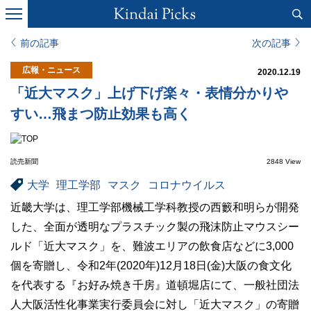
前の記事
次の記事
広報・ニュース
2020.12.19
「近大マスク」上げ下げ楽々・表情分かりや
すい…飛まつ防止効果も高く
読売新聞
2848 View
大学
理工学部
マスク
コロナウイルス
近畿大学は、理工学部機械工学科教授の西籔和明らが開発
した、全面が透明なプラスチック製の飛沫防止マウスシー
ルド「近大マスク」を、難波エリアの飲食店などに3,000
個を寄贈し、令和2年(2020年)12月18日(金)大阪の食文化
を代表する『お好み焼き千房』道頓堀店にて、一般社団法
人大阪活性化事業実行委員会に対し「近大マスク」の寄贈