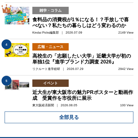
雑学・コラム
3
食料品の消費税が1％になる！？手放しで喜
べない？私たちの暮らしはどう変わるのか
Kindai Picks編集部 ｜ 2026.07.09
2149 View
4
広報・ニュース
高校生の「志願したい大学」近畿大学が初の
単独1位『進学ブランド力調査 2026』
リクルート進学総研 ｜ 2026.07.29
2942 View
5
イベント
近大生が東大阪市の魅力PRポスターと動画作
成 受賞作を市役所に展示
東大阪経済新聞 ｜ 2026.08.05
100 View
全部見る