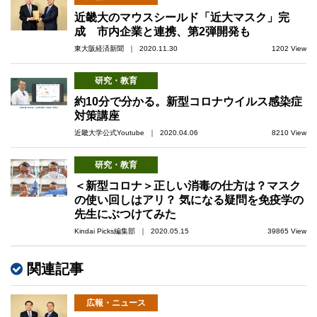
近畿大のマウスシールド「近大マスク」完
成 市内企業と連携、第2弾開発も
東大阪経済新聞 ｜ 2020.11.30
1202 View
研究・教育
約10分で分かる。新型コロナウイルス感染症
対策講座
近畿大学公式Youtube ｜ 2020.04.06
8210 View
研究・教育
＜新型コロナ＞正しい消毒の仕方は？マスク
の使い回しはアリ？ 気になる疑問を免疫学の
先生にぶつけてみた
Kindai Picks編集部 ｜ 2020.05.15
39865 View
関連記事
広報・ニュース