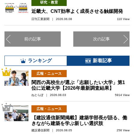
研究・教育
近畿大、CNT効率よく成長させる触媒開発
日刊工業新聞 ｜ 2026.06.08
110 View
前の記事
次の記事
ランキング
新着記事
広報・ニュース
1
関西の高校生が選ぶ「志願したい大学」第1
位に近畿大学【2026年最新調査結果】
ねとらぼ ｜ 2026.08.03
5914 View
広報・ニュース
2
【建設通信新聞掲載】建築学部長が語る、働
きながら建築を学ぶ新しい選択肢
建設通信新聞 ｜ 2026.08.05
256 View