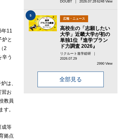
DOUBT ｜ 2026.07.28
6248 View
5
広報・ニュース
高校生の「志願したい
年11
大学」近畿大学が初の
子炉と
単独1位『進学ブラン
ド力調査 2026』
（2
リクルート進学総研 ｜
を辛う
2026.07.29
2990 View
全部見る
子炉は、
実習お
校教員
ます。
育成等
育拠点