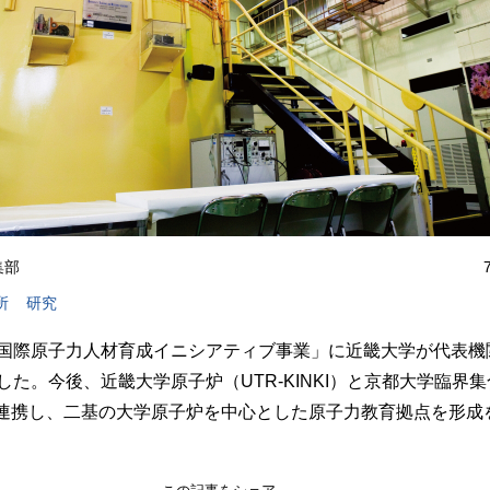
編集部
所
研究
国際原子力人材育成イニシアティブ事業」に近畿大学が代表機
した。今後、近畿大学原子炉（UTR-KINKI）と京都大学臨界
が連携し、二基の大学原子炉を中心とした原子力教育拠点を形成