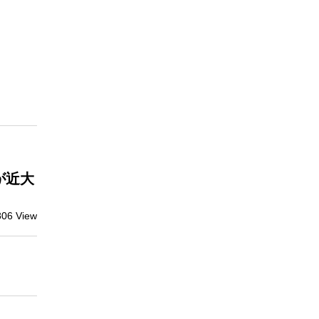
が近大
806 View