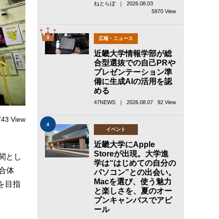
ねとらぼ ｜ 2026.08.03
5970 View
3
広報・ニュース
近畿大学情報学部が総
合型選抜での自己PRや
プレゼンテーション準
備に生成AIの活用を認
める
47NEWS ｜ 2026.08.07
92 View
743 View
4
イベント
近畿大学にApple
Storeが出現。大学進
関とし
学は“はじめての自分の
集合体
パソコン”との出会い。
Macを選び、使う魅力
を目指
と楽しさを、夏のオー
プンキャンパスでアピ
ール