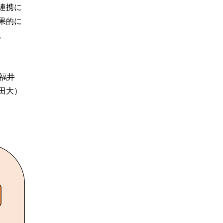
連携に
果的に
。
福井
田大）