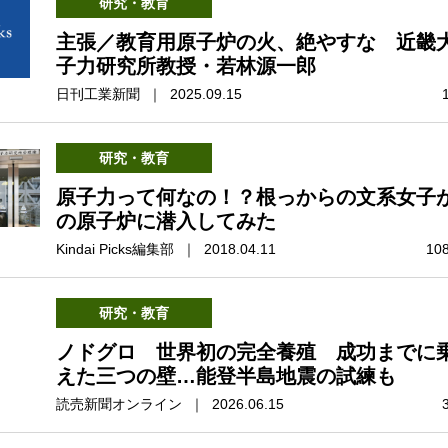
研究・教育
主張／教育用原子炉の火、絶やすな 近畿
子力研究所教授・若林源一郎
日刊工業新聞 ｜ 2025.09.15
研究・教育
原子力って何なの！？根っからの文系女子
の原子炉に潜入してみた
Kindai Picks編集部 ｜ 2018.04.11
10
研究・教育
ノドグロ 世界初の完全養殖 成功までに
えた三つの壁…能登半島地震の試練も
読売新聞オンライン ｜ 2026.06.15