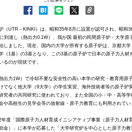
この記事をシェア
（UTR－KINKI）は、昭和35年8月に設置が認可され、昭和36
界に到達し（熱出力0.1W）、我が国 最初の民間原子炉・大学原
始しました。現在、国内の大学が所有する原子炉は、京都大学
学（1基）の3基となり、この3基の原子炉で日本の原子力人材
いるのが現状です。
熱出力1W）で冷却不要な安全性の高い本学の研究・教育用原
けでなく他大学（9大学）の学生実習、海外技術者等の原子炉
研究者の共同研究に使われており、また全国の小・中・高等学
会や高校生の見学会等の放射線・原子力教育にも利用されてい
2年度「国際原子力人材育成イニシアティブ事業（原子力人材
助金）」に本学が応募した「大学研究炉を中心とした原子力教