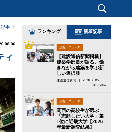
の記事
ランキング
新着記事
20.08.06
1
広報・ニュース
ティ
【建設通信新聞掲載】
建築学部長が語る、働
きながら建築を学ぶ新
しい選択肢
建設通信新聞 ｜ 2026.08.05
412 View
2
広報・ニュース
関西の高校生が選ぶ
「志願したい大学」第
1位に近畿大学【2026
年最新調査結果】