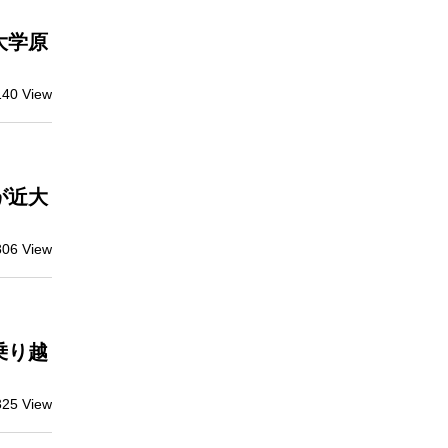
大学原
140 View
が近大
806 View
乗り越
325 View