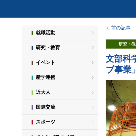
前の記事
就職活動
研究・教
研究・教育
文部科
イベント
ブ事業
産学連携
近大人
国際交流
スポーツ