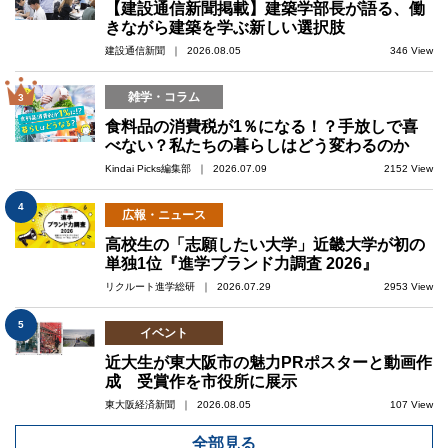
【建設通信新聞掲載】建築学部長が語る、働
きながら建築を学ぶ新しい選択肢
建設通信新聞 ｜ 2026.08.05
346 View
雑学・コラム
3
食料品の消費税が1％になる！？手放しで喜
べない？私たちの暮らしはどう変わるのか
Kindai Picks編集部 ｜ 2026.07.09
2152 View
4
広報・ニュース
高校生の「志願したい大学」近畿大学が初の
単独1位『進学ブランド力調査 2026』
リクルート進学総研 ｜ 2026.07.29
2953 View
5
イベント
近大生が東大阪市の魅力PRポスターと動画作
成 受賞作を市役所に展示
東大阪経済新聞 ｜ 2026.08.05
107 View
全部見る