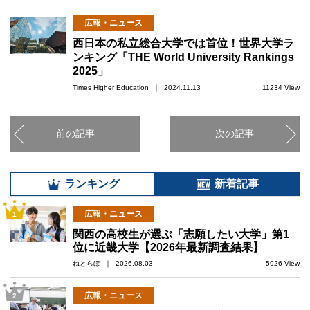
広報・ニュース
西日本の私立総合大学では首位！世界大学ラ
ンキング「THE World University Rankings
2025」
Times Higher Education ｜ 2024.11.13
11234 View
前の記事
次の記事
ランキング
新着記事
広報・ニュース
1
関西の高校生が選ぶ「志願したい大学」第1
位に近畿大学【2026年最新調査結果】
ねとらぼ ｜ 2026.08.03
5926 View
広報・ニュース
2