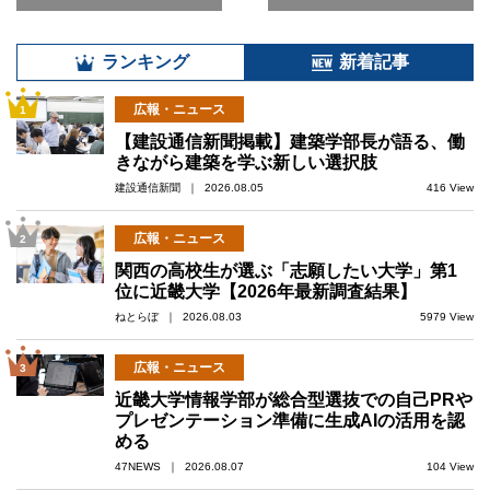
ランキング
新着記事
広報・ニュース
1
【建設通信新聞掲載】建築学部長が語る、働
きながら建築を学ぶ新しい選択肢
建設通信新聞 ｜ 2026.08.05
416 View
広報・ニュース
2
関西の高校生が選ぶ「志願したい大学」第1
位に近畿大学【2026年最新調査結果】
ねとらぼ ｜ 2026.08.03
5979 View
広報・ニュース
3
近畿大学情報学部が総合型選抜での自己PRや
プレゼンテーション準備に生成AIの活用を認
める
47NEWS ｜ 2026.08.07
104 View