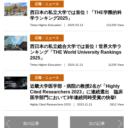
広報・ニュース
西日本の私立大学では首位！「THE学際的科
学ランキング2025」
Times Higher Education ｜ 2025.03.13
121200 View
広報・ニュース
西日本の私立総合大学では首位！世界大学ラ
ンキング「THE World University Rankings
2025」
Times Higher Education ｜ 2024.11.13
11235 View
広報・ニュース
近畿大学医学部・病院の教授2名が「Highly
Cited Researchers 2023」に連続選出 臨床
医学部門において3年連続同時受賞の快挙!
Highly Cited Researchers 2023 ｜ 2023.11.21
2812 View
前の記事
次の記事