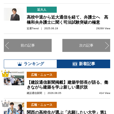
近大人
高校中退から近大通信を経て、弁護士へ 髙
橋和央弁護士に聞く司法試験突破の極意
近通Trend ｜ 2025.06.19
29269 View
前の記事
次の記事
ランキング
新着記事
広報・ニュース
1
【建設通信新聞掲載】建築学部長が語る、働
きながら建築を学ぶ新しい選択肢
建設通信新聞 ｜ 2026.08.05
414 View
広報・ニュース
2
関西の高校生が選ぶ「志願したい大学」第1