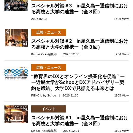
スペシャル対談＃3 in屋久島ー通信制におけ
る高校と大学の連携ー（全３回）
2026.02.03
1605 View
広報・ニュース
スペシャル対談＃2 in屋久島ー通信制におけ
る高校と大学の連携ー（全３回）
Kindai Picks編集部 ｜ 2025.12.08
934 View
広報・ニュース
“教育界のDXとオンライン授業化を促進” ー
ー近畿大学がSchooとDXアドバイザリー契
約を締結、大学DXで見据える未来とは
PENCIL by Schoo ｜ 2020.11.20
1105 View
イベント
スペシャル対談＃1 in屋久島ー通信制におけ
る高校と大学の連携ー（全３回）
Kindai Picks編集部 ｜ 2025.12.01
1101 View