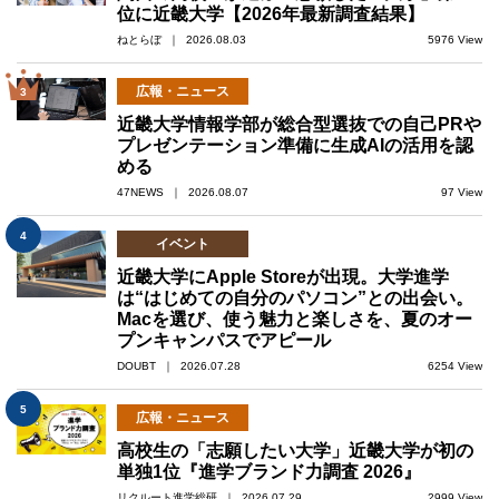
位に近畿大学【2026年最新調査結果】
ねとらぼ ｜ 2026.08.03
5976 View
広報・ニュース
3
近畿大学情報学部が総合型選抜での自己PRや
プレゼンテーション準備に生成AIの活用を認
める
47NEWS ｜ 2026.08.07
97 View
4
イベント
近畿大学にApple Storeが出現。大学進学
は“はじめての自分のパソコン”との出会い。
Macを選び、使う魅力と楽しさを、夏のオー
プンキャンパスでアピール
DOUBT ｜ 2026.07.28
6254 View
5
広報・ニュース
高校生の「志願したい大学」近畿大学が初の
単独1位『進学ブランド力調査 2026』
リクルート進学総研 ｜ 2026.07.29
2999 View