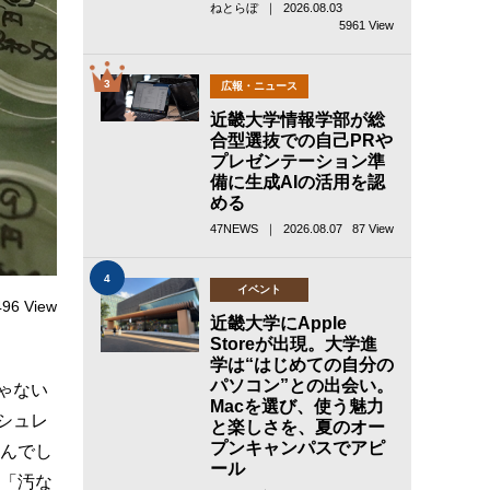
ねとらぼ ｜ 2026.08.03
5961 View
3
広報・ニュース
近畿大学情報学部が総
合型選抜での自己PRや
プレゼンテーション準
備に生成AIの活用を認
める
47NEWS ｜ 2026.08.07
87 View
4
イベント
496 View
近畿大学にApple
Storeが出現。大学進
学は“はじめての自分の
パソコン”との出会い。
ゃない
Macを選び、使う魅力
シュレ
と楽しさを、夏のオー
プンキャンパスでアピ
いんでし
ール
か「汚な