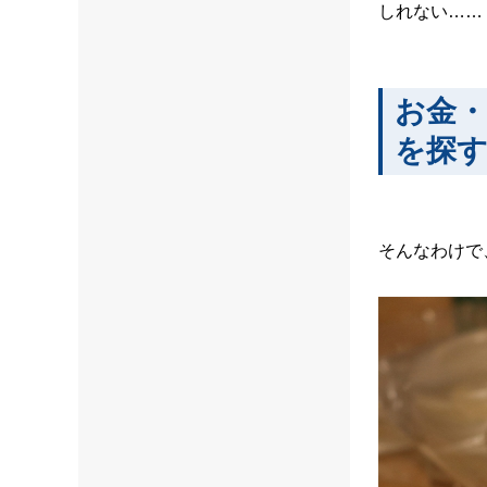
しれない……
お金
を探
そんなわけで