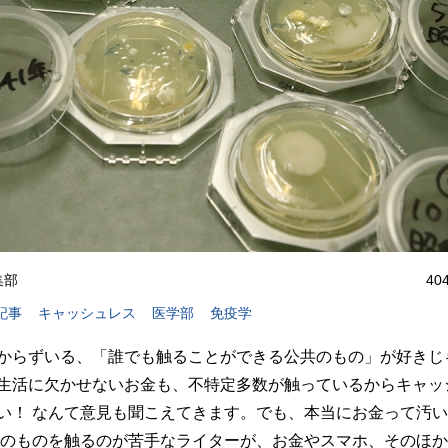
編集部
40
記事
キャッシュレス
医学部
免疫学
からずいる、「誰でも触ることができる公共のもの」が好きじ
生活に欠かせないお金も、不特定多数が触っているからキャッ
い！ なんて意見も聞こえてきます。でも、本当にお金って汚
共のものを触るのが苦手なライターが、お金やスマホ、そのほ