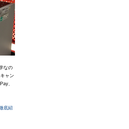
学なの
阪キャン
ay、
徹底紹