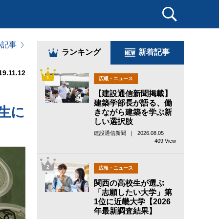
の記事
ランキング
新着記事
19.11.12
1
広報・ニュース
イ
【建設通信新聞掲載】
建築学部長が語る、働
生に
きながら建築を学ぶ新
しい選択肢
建設通信新聞 ｜ 2026.08.05
409 View
2
広報・ニュース
関西の高校生が選ぶ
「志願したい大学」第
1位に近畿大学【2026
年最新調査結果】