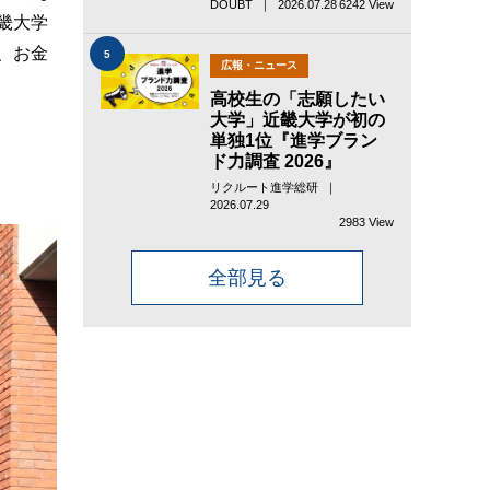
DOUBT ｜ 2026.07.28
6242 View
畿大学
、お金
5
広報・ニュース
高校生の「志願したい
大学」近畿大学が初の
単独1位『進学ブラン
ド力調査 2026』
リクルート進学総研 ｜
2026.07.29
2983 View
全部見る