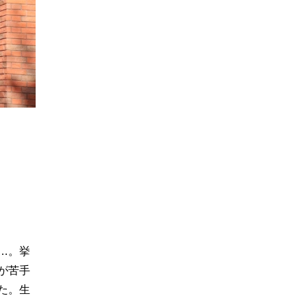
…。挙
が苦手
た。生