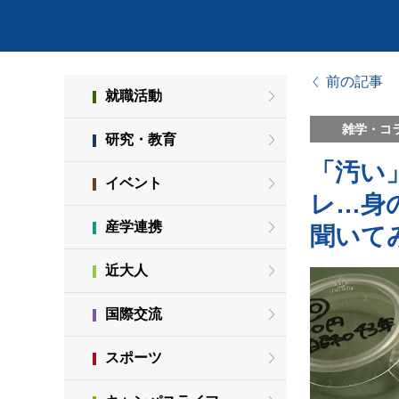
前の記事
就職活動
雑学・コ
研究・教育
「汚い
イベント
レ…身
産学連携
聞いて
近大人
国際交流
スポーツ