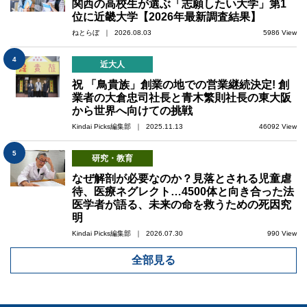
関西の高校生が選ぶ「志願したい大学」第1
位に近畿大学【2026年最新調査結果】
ねとらぼ ｜ 2026.08.03
5986 View
4
近大人
祝 「鳥貴族」創業の地での営業継続決定! 創
業者の大倉忠司社長と青木繁則社長の東大阪
から世界へ向けての挑戦
Kindai Picks編集部 ｜ 2025.11.13
46092 View
5
研究・教育
なぜ解剖が必要なのか？見落とされる児童虐
待、医療ネグレクト…4500体と向き合った法
医学者が語る、未来の命を救うための死因究
明
Kindai Picks編集部 ｜ 2026.07.30
990 View
全部見る