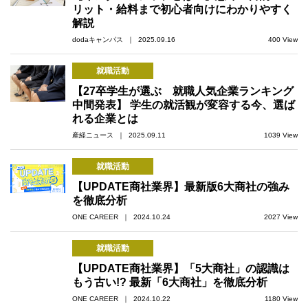
リット・給料まで初心者向けにわかりやすく
解説
dodaキャンパス ｜ 2025.09.16
400 View
就職活動
【27卒学生が選ぶ 就職人気企業ランキング
中間発表】 学生の就活観が変容する今、選ば
れる企業とは
産経ニュース ｜ 2025.09.11
1039 View
就職活動
【UPDATE商社業界】最新版6大商社の強み
を徹底分析
ONE CAREER ｜ 2024.10.24
2027 View
就職活動
【UPDATE商社業界】「5大商社」の認識は
もう古い!? 最新「6大商社」を徹底分析
ONE CAREER ｜ 2024.10.22
1180 View