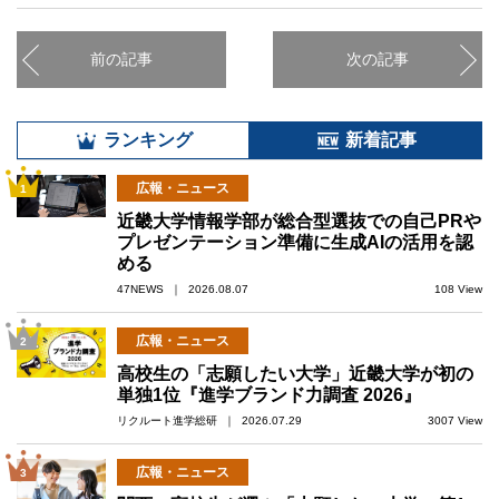
前の記事
次の記事
ランキング
新着記事
広報・ニュース
1
近畿大学情報学部が総合型選抜での自己PRや
プレゼンテーション準備に生成AIの活用を認
める
47NEWS ｜ 2026.08.07
108 View
広報・ニュース
2
高校生の「志願したい大学」近畿大学が初の
単独1位『進学ブランド力調査 2026』
リクルート進学総研 ｜ 2026.07.29
3007 View
広報・ニュース
3