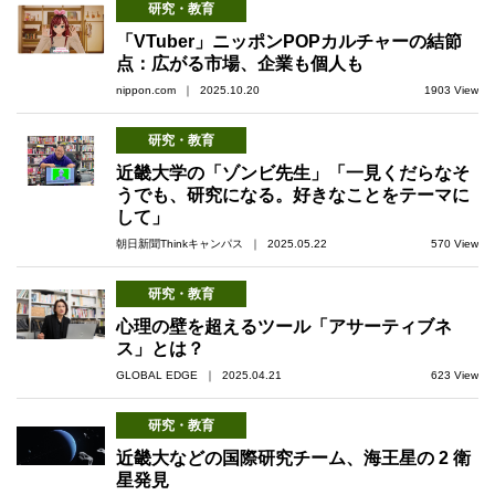
研究・教育
「VTuber」ニッポンPOPカルチャーの結節
点：広がる市場、企業も個人も
nippon.com ｜ 2025.10.20
1903 View
研究・教育
近畿大学の「ゾンビ先生」「一見くだらなそ
うでも、研究になる。好きなことをテーマに
して」
朝日新聞Thinkキャンパス ｜ 2025.05.22
570 View
研究・教育
心理の壁を超えるツール「アサーティブネ
ス」とは？
GLOBAL EDGE ｜ 2025.04.21
623 View
研究・教育
近畿大などの国際研究チーム、海王星の 2 衛
星発見