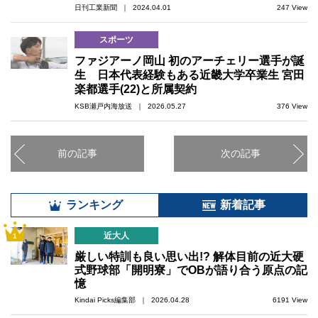
日刊工業新聞 ｜ 2024.04.01
247 View
スポーツ
ファジアーノ岡山 初のアーチェリー選手が誕
生 日本代表経験もある近畿大学卒業生 宮田
楽都選手(22)と所属契約
KSB瀬戸内海放送 ｜ 2026.05.27
376 View
前の記事
次の記事
ランキング
新着記事
近大人
1
厳しい特訓も良い思い出!? 解体目前の近大硬
式野球部「開明寮」でOBが語り合う原点の記
憶
Kindai Picks編集部 ｜ 2026.04.28
6191 View