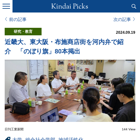
前の記事
次の記事
研究・教育
2024.09.19
近畿大、東大阪・布施商店街を河内弁で紹
介 「のぼり旗」80本掲出
日刊工業新聞
144 View
大学
総合社会学部
地域活性化