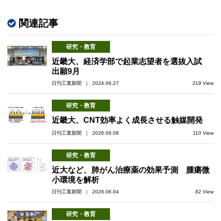
関連記事
研究・教育
近畿大、経済学部で起業志望者を選抜入試
出願9月
日刊工業新聞 ｜ 2024.06.27
219 View
研究・教育
近畿大、CNT効率よく成長させる触媒開発
日刊工業新聞 ｜ 2026.06.08
110 View
研究・教育
近大など、肺がん治療薬の効果予測 腫瘍微
小環境を解析
日刊工業新聞 ｜ 2026.06.04
82 View
研究・教育