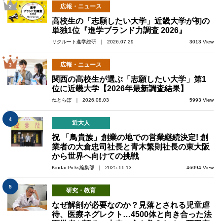
広報・ニュース
2
高校生の「志願したい大学」近畿大学が初の
単独1位『進学ブランド力調査 2026』
リクルート進学総研 ｜ 2026.07.29
3013 View
広報・ニュース
3
関西の高校生が選ぶ「志願したい大学」第1
位に近畿大学【2026年最新調査結果】
ねとらぼ ｜ 2026.08.03
5993 View
4
近大人
祝 「鳥貴族」創業の地での営業継続決定! 創
業者の大倉忠司社長と青木繁則社長の東大阪
から世界へ向けての挑戦
Kindai Picks編集部 ｜ 2025.11.13
46094 View
5
研究・教育
なぜ解剖が必要なのか？見落とされる児童虐
待、医療ネグレクト…4500体と向き合った法