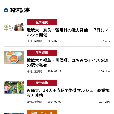
関連記事
産学連携
近畿大、奈良・曽爾村の魅力発信 17日にマ
ルシェ開催
日刊工業新聞 ｜ 2024.07.12
87 View
産学連携
近畿大と福島・川俣町、はちみつアイスを道
の駅で発売
日刊工業新聞 ｜ 2024.07.11
169 View
産学連携
近畿大、JR天王寺駅で野菜マルシェ 商業施
設と連携
日刊工業新聞 ｜ 2024.07.08
127 View
広報・ニュース