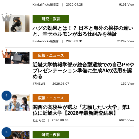
Kindai Picks編集部 ｜ 2026.04.28
6191 View
研究・教育
2
ハグの効果とは！？ 日本と海外の挨拶の違い
と、幸せホルモンが出る仕組みを検証
Kindai Picks編集部 ｜ 2025.03.31
21269 View
広報・ニュース
3
近畿大学情報学部が総合型選抜での自己PRや
プレゼンテーション準備に生成AIの活用を認
める
47NEWS ｜ 2026.08.07
152 View
4
広報・ニュース
関西の高校生が選ぶ「志願したい大学」第1
位に近畿大学【2026年最新調査結果】
ねとらぼ ｜ 2026.08.03
6020 View
5
研究・教育