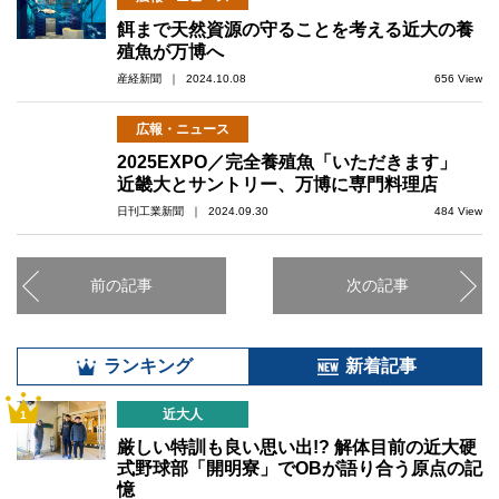
餌まで天然資源の守ることを考える近大の養
殖魚が万博へ
産経新聞 ｜ 2024.10.08
656 View
広報・ニュース
2025EXPO／完全養殖魚「いただきます」
近畿大とサントリー、万博に専門料理店
日刊工業新聞 ｜ 2024.09.30
484 View
前の記事
次の記事
ランキング
新着記事
近大人
1
厳しい特訓も良い思い出!? 解体目前の近大硬
式野球部「開明寮」でOBが語り合う原点の記
憶