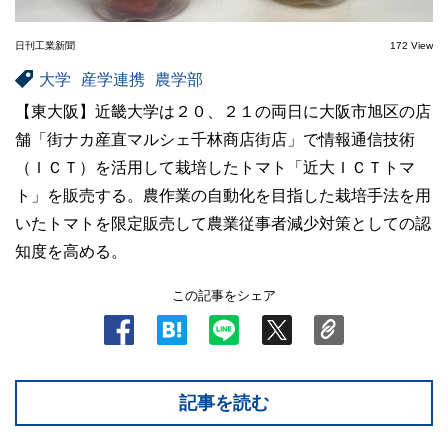
日刊工業新聞
172 View
大学
産学連携
農学部
【東大阪】近畿大学は２０、２１の両日に大阪市旭区の店
舗「街ナカ産直マルシェ千林商店街店」で情報通信技術
（ＩＣＴ）を活用して栽培したトマト「近大ＩＣＴトマ
ト」を販売する。農作業の自動化を目指した栽培手法を用
いたトマトを限定販売して農業従事者減少対策としての認
知度を高める。
この記事をシェア
記事を読む