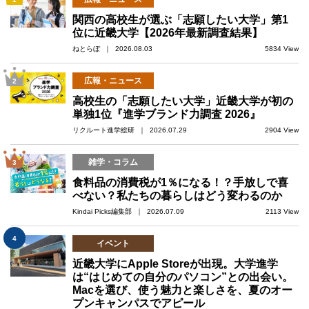
関西の高校生が選ぶ「志願したい大学」第1
位に近畿大学【2026年最新調査結果】
ねとらぼ ｜ 2026.08.03
5834 View
広報・ニュース
2
高校生の「志願したい大学」近畿大学が初の
単独1位『進学ブランド力調査 2026』
リクルート進学総研 ｜ 2026.07.29
2904 View
雑学・コラム
3
食料品の消費税が1％になる！？手放しで喜
べない？私たちの暮らしはどう変わるのか
Kindai Picks編集部 ｜ 2026.07.09
2113 View
4
イベント
近畿大学にApple Storeが出現。大学進学
は“はじめての自分のパソコン”との出会い。
Macを選び、使う魅力と楽しさを、夏のオー
プンキャンパスでアピール