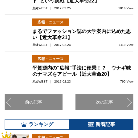
ト”という挑戦【近大革命22】
産経WEST ｜ 2017.02.25
1016 View
広報・ニュース
まるでファッション誌の大学案内に込めた思
い【近大革命21】
産経WEST ｜ 2017.02.24
1119 View
広報・ニュース
平賀源内の“広報”手法に便乗！？ ウナギ味
のナマズをアピール【近大革命20】
産経WEST ｜ 2017.02.23
795 View
前の記事
次の記事
ランキング
新着記事
広報・ニュース
1