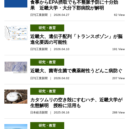
食事からEPA摂取でも不整脈予防に十分効
果 近畿大学・大分下郡病院が解明
日刊工業新聞 ｜ 2026.04.27
62 View
研究・教育
近畿大、遺伝子配列「トランスポゾン」が脳
進化要因の可能性
日刊工業新聞 ｜ 2026.04.10
191 View
研究・教育
近畿大、菌寄生菌で農薬耐性うどんこ病防ぐ
日刊工業新聞 ｜ 2026.04.02
207 View
研究・教育
カタツムリの空き殻にすむハチ、近畿大学が
生態解明 授粉に活用も
日本経済新聞 ｜ 2025.06.16
288 View
研究・教育