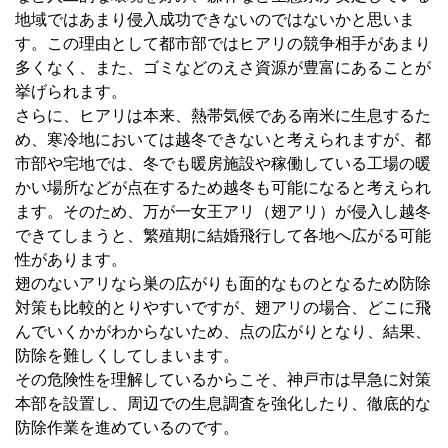
地域ではあまり侵入成功できないのではないかと思いま
す。この理由として都市部ではヒアリの競争相手があまり
多くなく、また、ゴミなどのえさ資源が豊富にあることが
挙げられます。
さらに、ヒアリは本来、熱帯気候である南米に生息するた
め、寒冷地においては越冬できないと考えられますが、都
市部や宅地では、冬でも暖房施設や稼働している工場の暖
かい場所などが点在するため越冬も可能になると考えられ
ます。そのため、万が一女王アリ（翅アリ）が侵入し越冬
できてしまうと、繁殖期に結婚飛行して各地へ広がる可能
性があります。
翅のないアリなら巣の広がりも面的なものとなるため防除
対策も比較的とりやすいですが、翅アリの場合、どこに飛
んでいくかがわからないため、点の広がりとなり、結果、
防除を難しくしてしまいます。
その危険性を理解しているからこそ、神戸市は早急に対策
本部を設置し、周辺での生息調査を強化したり、徹底的な
防除作業を進めているのです。