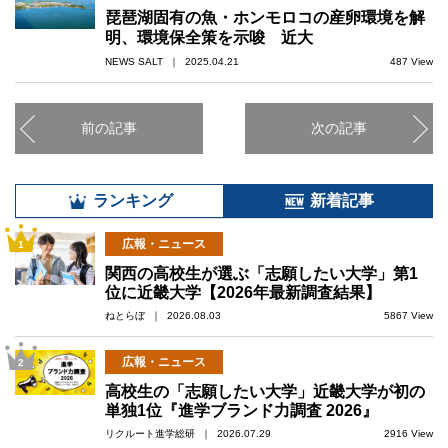
琵琶湖固有の魚・ホンモロコの産卵環境を解
明、環境保全策を示唆 近大
NEWS SALT ｜ 2025.04.21
487 View
前の記事
次の記事
ランキング
新着記事
広報・ニュース
1
関西の高校生が選ぶ「志願したい大学」第1
位に近畿大学【2026年最新調査結果】
ねとらぼ ｜ 2026.08.03
5867 View
広報・ニュース
2
高校生の「志願したい大学」近畿大学が初の
単独1位『進学ブランド力調査 2026』
リクルート進学総研 ｜ 2026.07.29
2916 View