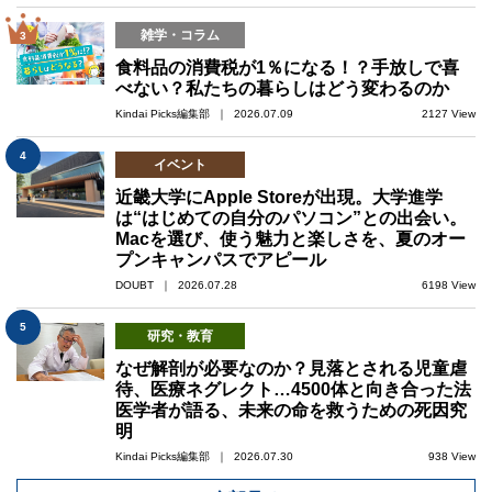
雑学・コラム
3
食料品の消費税が1％になる！？手放しで喜
べない？私たちの暮らしはどう変わるのか
Kindai Picks編集部 ｜ 2026.07.09
2127 View
4
イベント
近畿大学にApple Storeが出現。大学進学
は“はじめての自分のパソコン”との出会い。
Macを選び、使う魅力と楽しさを、夏のオー
プンキャンパスでアピール
DOUBT ｜ 2026.07.28
6198 View
5
研究・教育
なぜ解剖が必要なのか？見落とされる児童虐
待、医療ネグレクト…4500体と向き合った法
医学者が語る、未来の命を救うための死因究
明
Kindai Picks編集部 ｜ 2026.07.30
938 View